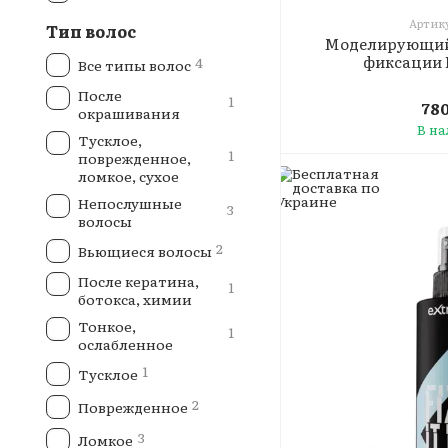
Артику
Тип волос
Моделирующий
фиксации E
4
Все типы волос
После
1
78
окрашивания
В н
Тусклое,
1
поврежденное,
ломкое, сухое
Непослушные
3
волосы
2
Вьющиеся волосы
После кератина,
1
ботокса, химии
Тонкое,
1
ослабленное
1
Тусклое
2
Поврежденное
3
Ломкое