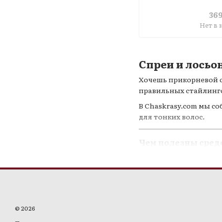
36
Нет в
Спреи и лосьо
Хочешь прикорневой о
правильных стайлингов
В Chaskrasy.com мы с
для тонких волос.
Чем полезны средс
приподнимают воло
добавляют текстуру
дают термозащиту
фиксируют форму —
© 2026