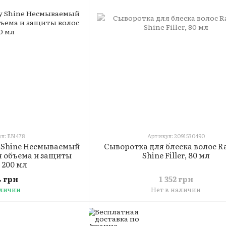
л: EN478
Артикул: 2091530490
ly Shine Несмываемый
Сыворотка для блеска волос R
я объема и защиты
Shine Filler, 80 мл
 200 мл
 грн
1 352 грн
аличии
Нет в наличии