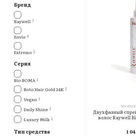
Бренд
7
Raywell
6
Envie
2
Extremo
Серия
1
Bio BOMA
1
Boto Hair Gold 24K
1
Vegan
Артикул:
1
Daily Shine
Двухфазный спре
волос Raywell B
1
Luxury Milk
Тип средства
1 0