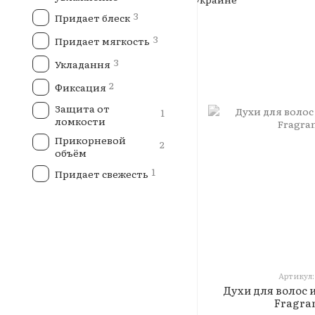
3
Придает блеск
3
Придает мягкость
3
Укладання
2
Фиксация
Защита от
1
ломкости
Прикорневой
2
объём
1
Придает свежесть
Артикул:
Духи для волос и
Fragra