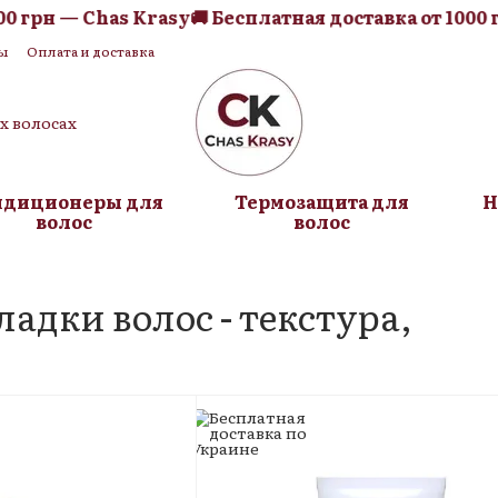
н — Chas Krasy
🚚 Бесплатная доставка от 1000 грн —
ы
Оплата и доставка
я оферта
Блог
их волосах
ндиционеры для
Термозащита для
Н
волос
волос
ладки волос - текстура,