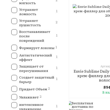
мягкость
Устраняет
1
ломкость
Устраняет
2
пушистость
Восстанавливает
1
после
повреждений
1
Формирует локоны
Антистатический
1
эффект
Защищает от
Артику
1
пересушивания
Envie Sublime Dai
крем-филлер дл
Создает защитный
1
волос
барьер
894
2
Придает Объем
В н
2
Увлажняет
интенсивное
1
увлажнение