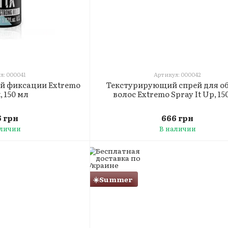
л: 000041
Артикул: 000042
ой фиксации Extremo
Текстурирующий спрей для о
t, 150 мл
волос Extremo Spray It Up, 15
 грн
666 грн
аличии
В наличии
☀️Summer