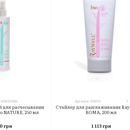
1
 2091530455
Артикул: 006331
й для расчесывания
Стайлер для разглаживания Rayw
io NATURE, 250 мл
BOMA, 200 мл
40 грн
1 113 грн