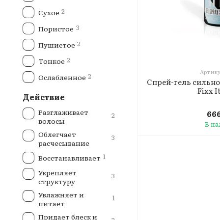
2
Сухое
3
Пористое
2
Пушистое
2
Тонкое
Артику
2
Ослабленное
Спрей-гель сильн
Fixx I
Действие
Разглаживает
666
2
волосы
В н
Облегчает
3
расчесывание
1
Восстанавливает
Укрепляет
3
структуру
Увлажняет и
1
питает
Придает блеск и
2