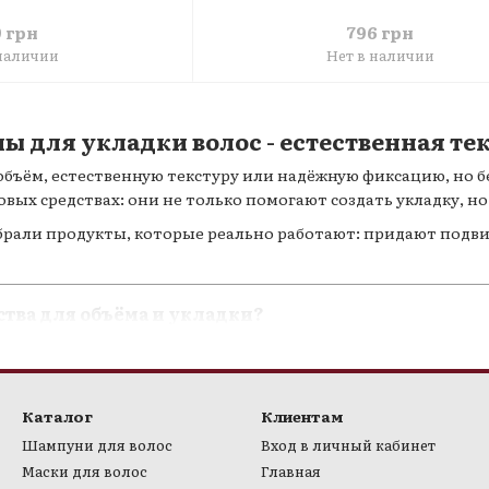
9 грн
796 грн
 наличии
Нет в наличии
ны для укладки волос - естественная т
бъём, естественную текстуру или надёжную фиксацию, но бе
ых средствах: они не только помогают создать укладку, но
обрали продукты, которые реально работают: придают подв
тва для объёма и укладки?
сы у корней и делают их визуально гуще;
 — от лёгкой волны до эффекта «messy hair»;
 при сушке и выпрямлении;
Каталог
Клиентам
 от лёгкой до сильной фиксации.
Шампуни для волос
Вход в личный кабинет
Маски для волос
Главная