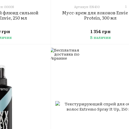
1
л: 00008
Артикул: EN430
 флюид сильной
Мусс-крем для локонов Envie
nvie, 250 мл
Protein, 300 мл
0 грн
1 354 грн
аличии
В наличии