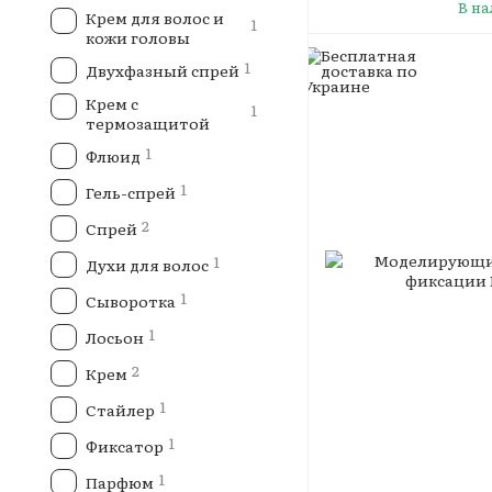
В н
Крем для волос и
1
кожи головы
1
Двухфазный спрей
Крем с
1
термозащитой
1
Флюид
1
Гель-спрей
2
Спрей
1
Духи для волос
1
Сыворотка
1
Лосьон
2
Крем
1
Стайлер
1
Фиксатор
1
Парфюм