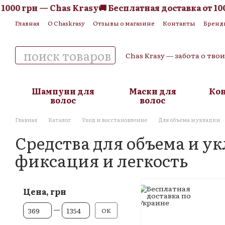
 грн — Chas Krasy
🚚 Бесплатная доставка от 1000 гр
Перейти к основному контенту
Главная
О Chaskrasy
Отзывы о магазине
Контакты
Бренд
Обмен и возврат
Пользовательское соглашение
Публична
Chas Krasy — забота о тво
Шампуни для
Маски для
Ко
волос
волос
Главная
Каталог
Уход и восстановление
Для объема и укладки
Средства для объема и ук
фиксация и легкость
Цена, грн
От Цена, грн
До Цена, грн
OK