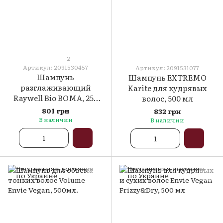
2
Артикул: 2091530457
Артикул: 2091531077
Шампунь
Шампунь EXTREMO
разглаживающий
Karite для кудрявых
Raywell Bio BOMA, 250
волос, 500 мл
мл
801 грн
832 грн
В наличии
В наличии