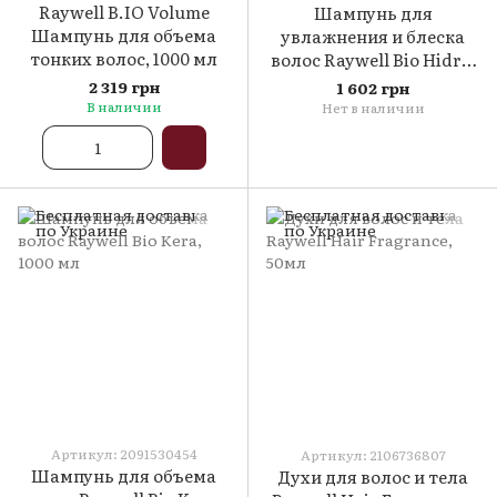
Raywell B.IO Volume
Шампунь для
Шампунь для объема
увлажнения и блеска
тонких волос, 1000 мл
волос Raywell Bio Hidra,
1000 мл
2 319 грн
1 602 грн
В наличии
Нет в наличии
Артикул: 2091530454
Артикул: 2106736807
Шампунь для объема
Духи для волос и тела