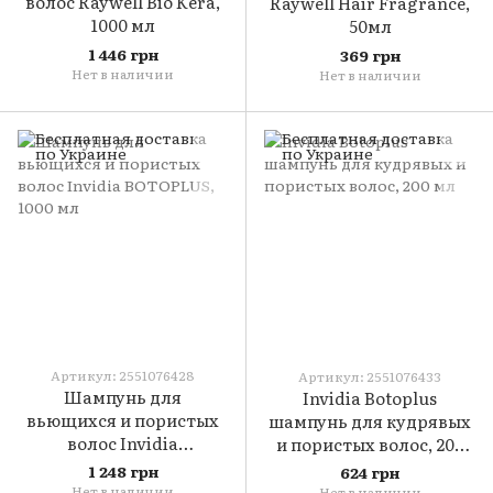
волос Raywell Bio Kera,
Raywell Hair Fragrance,
1000 мл
50мл
1 446 грн
369 грн
Нет в наличии
Нет в наличии
Артикул: 2551076428
Артикул: 2551076433
Шампунь для
Invidia Botoplus
вьющихся и пористых
шампунь для кудрявых
волос Invidia
и пористых волос, 200
BOTOPLUS, 1000 мл
мл
1 248 грн
624 грн
Нет в наличии
Нет в наличии