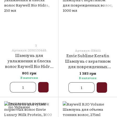
3
Артикул: 2091530448
Артикул: EN451
Шампунь для
Envie Sublime Keratin
увлажнения и блеска
Шампунь с кератином
волос Raywell Bio Hidra,
для поврежденных
250 мл
волос, 1000 мл
801 грн
1 383 грн
В наличии
В наличии