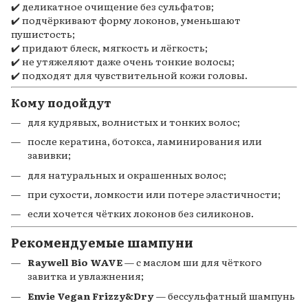
✔️ деликатное очищение без сульфатов;
✔️ подчёркивают форму локонов, уменьшают
пушистость;
✔️ придают блеск, мягкость и лёгкость;
✔️ не утяжеляют даже очень тонкие волосы;
✔️ подходят для чувствительной кожи головы.
Кому подойдут
для кудрявых, волнистых и тонких волос;
после кератина, ботокса, ламинирования или
завивки;
для натуральных и окрашенных волос;
при сухости, ломкости или потере эластичности;
если хочется чётких локонов без силиконов.
Рекомендуемые шампуни
Raywell Bio WAVE
— с маслом ши для чёткого
завитка и увлажнения;
Envie Vegan Frizzy&Dry
— бессульфатный шампунь