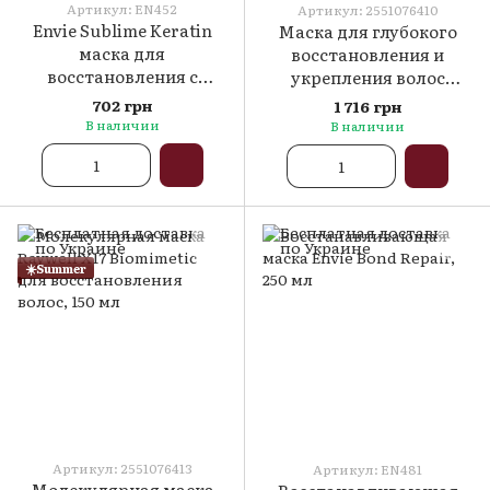
Артикул: EN452
Артикул: 2551076410
Envie Sublime Keratin
Маска для глубокого
маска для
восстановления и
восстановления с
укрепления волос
кератином, 250 мл
Extremo Molecular Plex,
702 грн
1 716 грн
500 мл
В наличии
В наличии
☀️Summer
Артикул: 2551076413
Артикул: EN481
Молекулярная маска