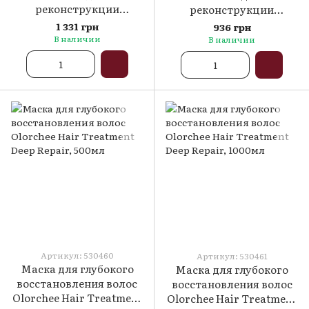
реконструкции
реконструкции
поврежденных волос
поврежденных волос
1 331 грн
936 грн
500 мл
250 мл
В наличии
В наличии
Артикул: 530460
Артикул: 530461
Маска для глубокого
Маска для глубокого
восстановления волос
восстановления волос
Olorchee Hair Treatment
Olorchee Hair Treatment