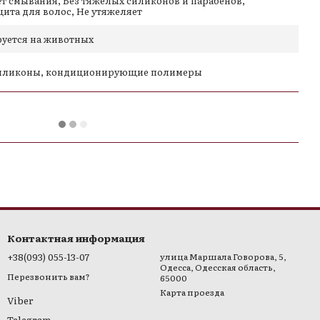
ет смывания, Без тяжелых силиконов и парабенов,
ита для волос, Не утяжеляет
руется на животных
инения двух фаз.
силиконы, кондиционирующие полимеры
ие волосы по всей длине.
ке.
ные волосы
ванию
ивания
феном, щипцами или плойкой
Контактная информация
+38(093) 055-13-07
улица Маршала Говорова, 5,
Одесса, Одесская область,
Перезвонить вам?
65000
Карта проезда
Viber
Telegram