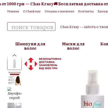
 1000 грн — Chas Krasy
🚚 Бесплатная доставка от 10
Перейти к основному контенту
Главная
О Chaskrasy
Отзывы о магазине
Контакты
Бренд
Обмен и возврат
Пользовательское соглашение
Публична
Chas Krasy — забота о тво
Шампуни для
Маски для
Ко
волос
волос