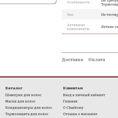
Не требу
• Аромакомпозиция
Особенность
Термозащ
Способ применения
Эко
Не тести
Встряхнуть флакон до объед
Активные
Леткие 
Нанести на влажные или сух
компоненты
Не смывать. Перейти к уклад
Кому подходит
• Сухие, пористые, окрашен
Доставка
Оплата
• Волосы, склонные к спуты
• После кератина или окраш
• Для ежедневного ухода с 
Каталог
Клиентам
Шампуни для волос
Вход в личный кабинет
Маски для волос
Главная
Кондиционеры для волос
О Chaskrasy
Термозащита для волос
Отзывы о магазине