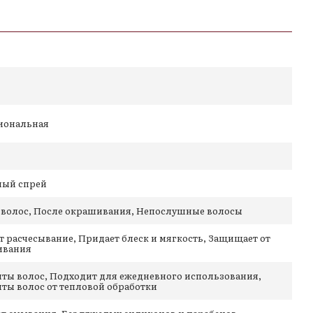
мператур
к
иональная
ный спрей
 волос, После окрашивания, Непослушные волосы
т расчесывание, Придает блеск и мягкость, Защищает от
ивания
ты волос, Подходит для ежедневного использования,
ты волос от тепловой обработки