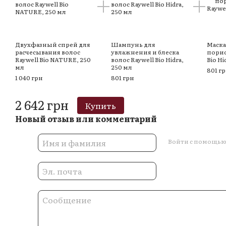
Двухфазный спрей для
Шампунь для
Маска
расчесывания волос
увлажнения и блеска
порис
Raywell Bio NATURE, 250
волос Raywell Bio Hidra,
Bio Hi
мл
250 мл
801 г
1 040 грн
801 грн
2 642 грн
Купить
Новый отзыв или комментарий
Войти с помощь