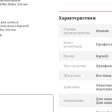
Упрощает расчёсывание
Защищает от высоких те
Характеристики
Придаёт мягкость и блес
 для сухих и
тых волос Raywell
Не утяжеляет
Страна
dra, 250 мл
Италия
производитель
Увлажняет и ухаживает
рн
Без тяжёлых силиконов
Класс
Професс
косметики
Без парабенов
Бренд
Raywell
Cruelty Free
Производство — Италия
Тип средства
Двухфаз
ю
Тип волос
Все типы
Активные компоненты
• Cyclopentasiloxane
Облегчае
Действие
пересуш
• Dimethiconol
• Silicone quaternium-20
Для защи
Назначение
• Polyquaternium-22
Для защи
• PVP