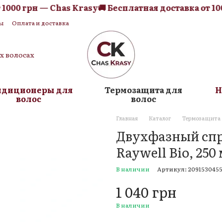
00 грн — Chas Krasy
🚚 Бесплатная доставка от 1000
ы
Оплата и доставка
я оферта
Блог
их волосах
ндиционеры для
Термозащита для
Н
волос
волос
Главная
Каталог
Термозащита 
Двухфазный спр
Raywell Bio, 250
В наличии
Артикул: 209153045
1 040 грн
В наличии