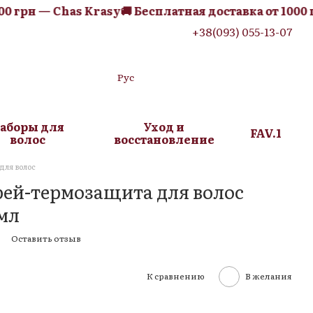
 грн — Chas Krasy
🚚 Бесплатная доставка от 1000 гр
+38(093) 055-13-07
Рус
аборы для
Уход и
FAV.1
волос
восстановление
для волос
ей-термозащита для волос
 мл
5
Оставить отзыв
К сравнению
В желания