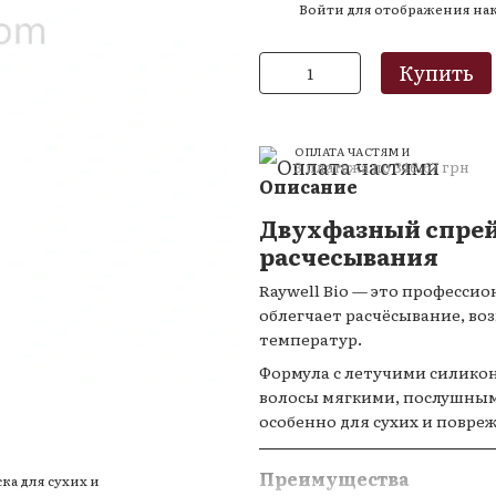
Войти
для отображения на
%
Купить
ОПЛАТА ЧАСТЯМИ
3 платежа по 346.67 грн
Описание
Двухфазный спрей 
расчесывания
Raywell Bio — это професси
облегчает расчёсывание, во
температур.
Формула с летучими силик
волосы мягкими, послушным
особенно для сухих и повре
Преимущества