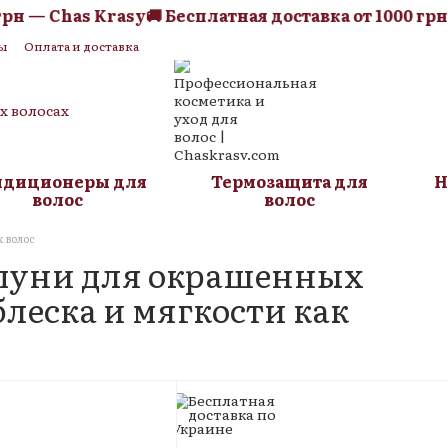
 Chas Krasy
🚚 Бесплатная доставка от 1000 грн — Ch
ы
Оплата и доставка
я оферта
Блог
их волосах
ндиционеры для
Термозащита для
Н
волос
волос
 волос
пуни для окрашенных
блеска и мягкости как