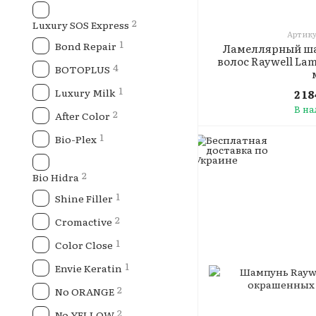
2
Luxury SOS Express
Артику
1
Bond Repair
Ламеллярный ша
волос Raywell Lam
4
BOTOPLUS
1
Luxury Milk
2 1
В н
2
After Color
1
Bio-Plex
2
Bio Hidra
1
Shine Filler
2
Cromactive
1
Color Close
1
Envie Keratin
2
Nо ORANGE
2
No YELLOW