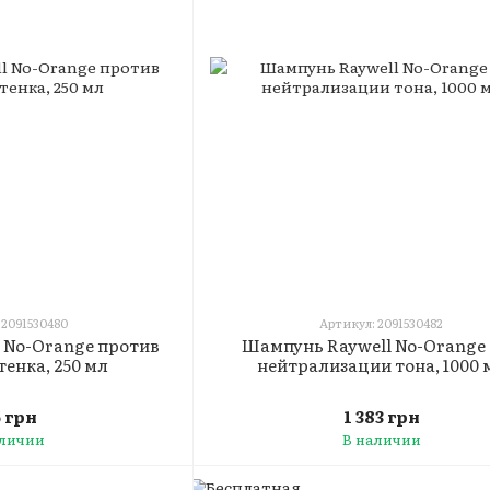
 2091530480
Артикул: 2091530482
 No-Orange против
Шампунь Raywell No-Orange
тенка, 250 мл
нейтрализации тона, 1000 
5 грн
1 383 грн
аличии
В наличии