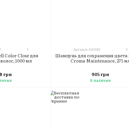
2
2
7
Артикул: 000062
l Color Close для
Шампунь для сохранения цвета 
волос, 1000 мл
Croma Maintenance, 275 м
68 грн
905 грн
аличии
В наличии