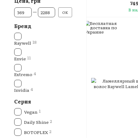
Цена, грн
74
От Цена, грн
До Цена, грн
В н
OK
Бренд
18
Raywell
11
Envie
4
Extremo
4
Invidia
Серия
1
Vegan
2
Daily Shine
2
BOTOPLEX