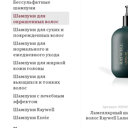
Бессульфатные
шампуни
Шампуни для
окрашенных волос
Шампуни для сухих и
поврежденных волос
Шампуни для
нормального и
ежедневного ухода
Шампуни для жирной
кожи головы
Шампуни для
вьющихся и тонких
волос
Шампуни с лечебным
эффектом
Артикул: 00005
Шампуни Raywell
Ламеллярный ша
Шампуни Envie
волос Raywell Lame