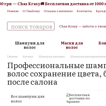
 — Chas Krasy
🚚 Бесплатная доставка от 1000 грн —
Перейти к основному контенту
Главная
О Chaskrasy
Отзывы о магазине
Контакты
Бренд
Обмен и возврат
Пользовательское соглашение
Публична
Chas Krasy — забота о тво
Шампуни для
Маски для
Ко
волос
волос
Главная
Каталог
Шампуни для волос
Шампуни для окрашенных
Профессиональные шам
волос сохранение цвета, 
после салона
Все шампуни для
волос