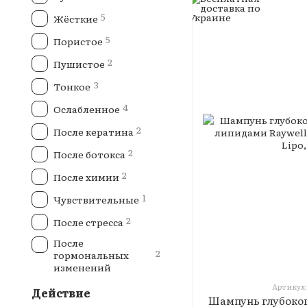
5
Жёсткие
5
Пористое
2
Пушистое
3
Тонкое
4
Ослабленное
2
После кератина
2
После ботокса
2
После химии
1
Чувствительные
2
После стресса
После
2
гормональных
изменений
Артикул:
Действие
Шампунь глубоког