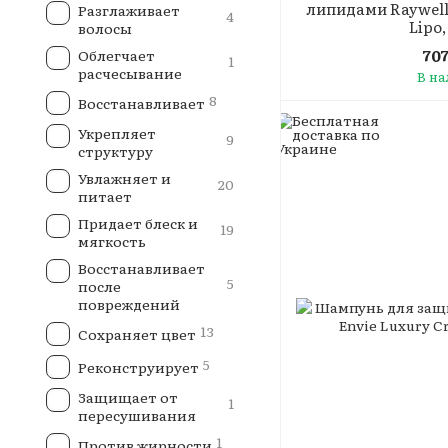
липидами Raywell
Разглаживает
4
Lipo,
волосы
70
Облегчает
1
расчесывание
В н
8
Восстанавливает
Укрепляет
9
структуру
Увлажняет и
20
питает
Придает блеск и
19
мягкость
Восстанавливает
5
после
повреждений
13
Сохраняет цвет
5
Реконструирует
Защищает от
1
пересушивания
1
Против жирности