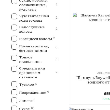
Сухие, жёсткие,
1
обезвоженные,
кудрявые
Чувствительная
2
кожа головы
Непослушные
2
волосы
2
Вьющиеся волосы
После кератина,
9
ботокса, химии
Тонкое,
3
ослабленное
С медным или
2
оранжевым
Артикул:
оттенком
Шампунь Raywell
медного от
6
Тусклое
9
Поврежденное
65
В н
6
Ломкое
10
Сухое