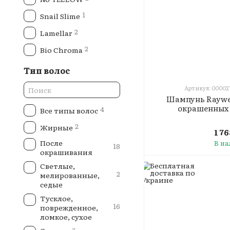
1
Snail Slime
2
Lamellar
2
Bio Chroma
Тип волос
Артикул: 00002
Шампунь Raywel
окрашенных 
4
Все типы волос
2
Жирные
1 7
После
В н
18
окрашивания
Светлые,
2
мелированные,
седые
Тусклое,
16
поврежденное,
ломкое, сухое