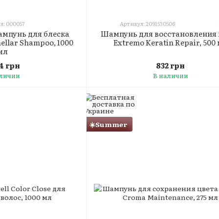
л: 000057
Артикул: 2091530506
мпунь для блеска
Шампунь для восстановления 
ellar Shampoo, 1000
Extremo Keratin Repair, 500
мл
84 грн
832 грн
аличии
В наличии
☀️Summer