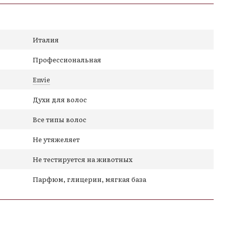
омат
роды и деликатного применения
еления
Италия
Профессиональная
и и путешествий
Envie
Духи для волос
ство на сухие или влажные волосы/бороду с
Все типы волос
йте попадания в глаза. Можно использовать несколько
Не утяжеляет
Не тестируется на животных
Парфюм, глицерин, мягкая база