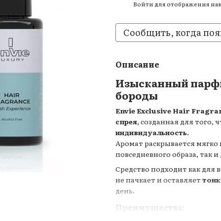
Войти
для отображения на
%
Сообщить, когда поя
Описание
Изысканный парфю
бороды
Envie Exclusive Hair Fragra
спрея
, созданная для того, 
индивидуальность
.
Аромат раскрывается мягко 
повседневного образа, так и
Средство подходит как для в
не пачкает и оставляет
тонк
день.
ю
Преимущества: