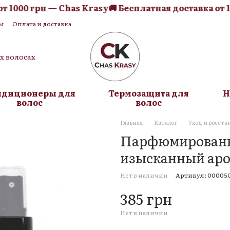
1000 грн — Chas Krasy
🚚 Бесплатная доставка от 10
ы
Оплата и доставка
я оферта
Блог
их волосах
ндиционеры для
Термозащита для
Н
волос
волос
Главная
Каталог
Уход и восста
Парфюмированны
изысканный аро
Нет в наличии
Артикул: 00005
385 грн
Нет в наличии