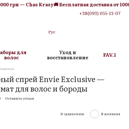
00 грн — Chas Krasy
🚚 Бесплатная доставка от 1000 
+38(093) 055-13-07
Рус
аборы для
Уход и
FAV.1
волос
восстановление
новление
й спрей Envie Exclusive —
мат для волос и бороды
0
Оставить отзыв
К сравнению
В желания