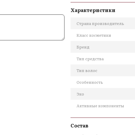
Стойкий изысканный ар
Характеристики
Подходит для волос, бо
Лёгкая формула без утяж
Страна производитель
Не пачкает волосы
Класс косметики
Эффект ухода + аромата
Удобный объём для сумк
Бренд
Способ применения:
Тип средства
Распылите небольшое количе
Тип волос
расстояния 15–20 см. Избега
раз в день.
Особенность
Эко
Активные компоненты
Состав