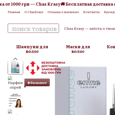
от 1000 грн — Chas Krasy
🚚 Бесплатная доставка от 
Перейти к основному контенту
Главная
О Chaskrasy
Отзывы о магазине
Контакты
Бренд
Обмен и возврат
Пользовательское соглашение
Публична
Chas Krasy — забота о тво
Шампуни для
Маски для
Ко
волос
волос
☀️Summer