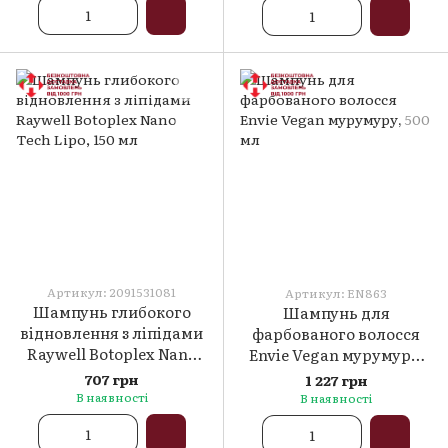
Артикул: 2091531081
Артикул: EN863
Шампунь глибокого
Шампунь для
відновлення з ліпідами
фарбованого волосся
Raywell Botoplex Nano
Envie Vegan мурумуру,
Tech Lipo, 150 мл
500 мл
707 грн
1 227 грн
В наявності
В наявності