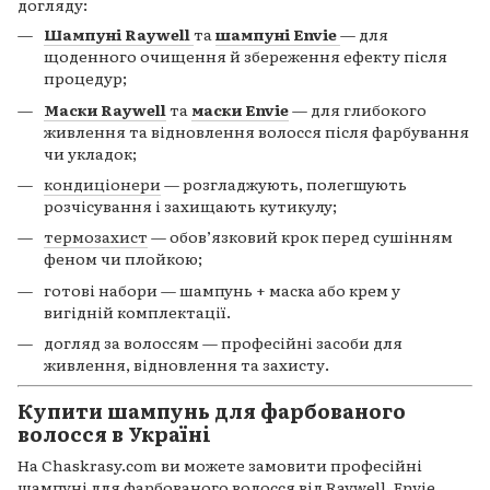
догляду:
Шампуні Raywell
та
шампуні Envie
— для
щоденного очищення й збереження ефекту після
процедур;
Маски Raywell
та
маски Envie
— для глибокого
живлення та відновлення волосся після фарбування
чи укладок;
кондиціонери
— розгладжують, полегшують
розчісування і захищають кутикулу;
термозахист
— обов’язковий крок перед сушінням
феном чи плойкою;
готові набори — шампунь + маска або крем у
вигідній комплектації.
догляд за волоссям — професійні засоби для
живлення, відновлення та захисту.
Купити шампунь для фарбованого
волосся в Україні
На Chaskrasy.com ви можете замовити професійні
шампуні для фарбованого волосся від Raywell, Envie,