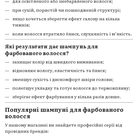
для освітленого або знебарвленого волосся;
при сухій, пористій чи пошкодженій структурі;
якщо хочеться зберегти ефект салону на кілька
тижнів;
коли волосся втратило блиск, слухняність і м’якість.
Які результати дає шампунь для
фарбованого волосся?
захищає колір від швидкого вимивання;
відновлює вологу, еластичність та блиск;
зменшує сухість і дискомфорт шкіри голови;
полегшує укладку та готує волосся до термовпливу;
зберігає ефект фарбування у кілька разів довше.
Популярні шампуні для фарбованого
волосся
У нашому магазині ви знайдете професійні серії від
провідних брендів: