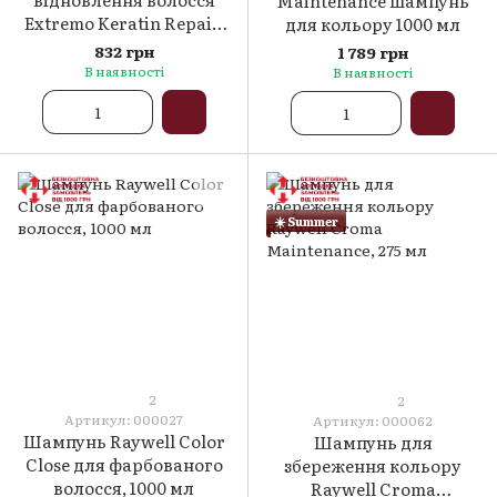
Maintenance шампунь
Extremo Keratin Repair,
для кольору 1000 мл
500 мл
832 грн
1 789 грн
В наявності
В наявності
☀️ Summer
2
2
Артикул: 000027
Артикул: 000062
Шампунь Raywell Color
Шампунь для
Close для фарбованого
збереження кольору
волосся, 1000 мл
Raywell Croma