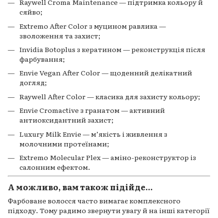
Raywell Croma Maintenance — підтримка кольору й
сяйво;
Extremo After Color з муцином равлика —
зволоження та захист;
Invidia Botoplus з кератином — реконструкція після
фарбування;
Envie Vegan After Color — щоденний делікатний
догляд;
Raywell After Color — класика для захисту кольору;
Envie Cromactive з гранатом — активний
антиоксидантний захист;
Luxury Milk Envie — м’якість і живлення з
молочними протеїнами;
Extremo Molecular Plex — аміно-реконструктор із
салонним ефектом.
А можливо, вам також підійде...
Фарбоване волосся часто вимагає комплексного
підходу. Тому радимо звернути увагу й на інші категорії