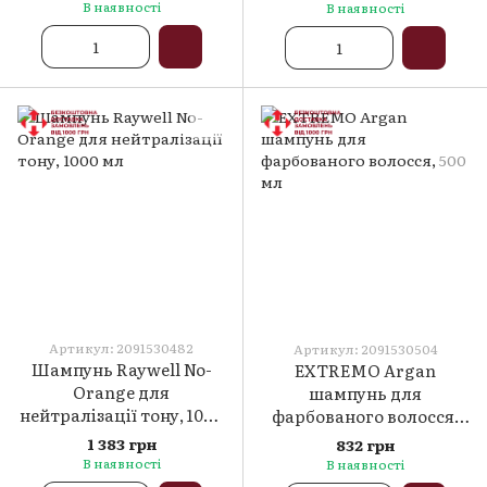
В наявності
В наявності
Артикул: 2091530482
Артикул: 2091530504
Шампунь Raywell No-
EXTREMO Argan
Orange для
шампунь для
нейтралізації тону, 1000
фарбованого волосся,
мл
500 мл
1 383 грн
832 грн
В наявності
В наявності