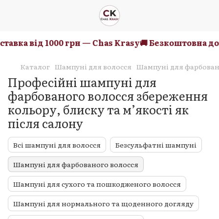
ка від 1000 грн — Chas Krasy
🚚 Безкоштовна достав
Каталог
Шампуні для волосся
Шампуні для фарбован
Професійні шампуні для
фарбованого волосся збереження
кольору, блиску та м’якості як
після салону
Всі шампуні для волосся
Безсульфатні шампуні
Шампуні для фарбованого волосся
Шампуні для сухого та пошкодженого волосся
Шампуні для нормального та щоденного догляду