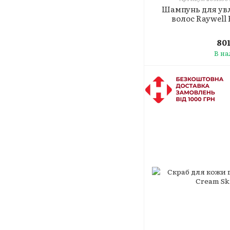
Шампунь для ув
волос Raywell 
80
В н