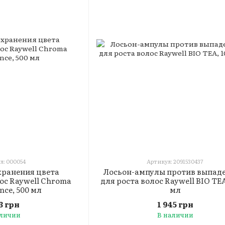
л: 000054
Артикул: 2091530437
хранения цвета
Лосьон-ампулы против выпаде
ос Raywell Chroma
для роста волос Raywell BIO TEA
nce, 500 мл
мл
13 грн
1 945 грн
аличии
В наличии