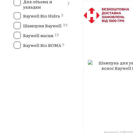
Для объема и
7
укладки
5
Raywell Bio Hidra
33
Шампуни Raywell
13
Raywell маски
5
Raywell Bio BOMA
Артикул: 2091530