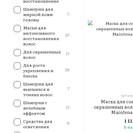
восстановление
Шампуни для
5
жирной кожи
головы
Маски для
интенсивного
10
восстановления
волос
Для окрашенных
17
волос
Для роста
26
укрепления и
блеска
Шампуни для
7
вьющихся и
тонких волос
Артику
Маска для со
Шампуни с
окрашенных вол
11
лечебным
Maintena
эффектом
1 1
Средства для
9
осветления
В н