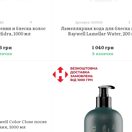
6
2
451
Артикул: 000059
ения и блеска волос
Ламеллярная вода для блеска 
Hidra, 1000 мл
Raywell Lamellar Water, 200
16 грн
1 040 грн
аличии
В наличии