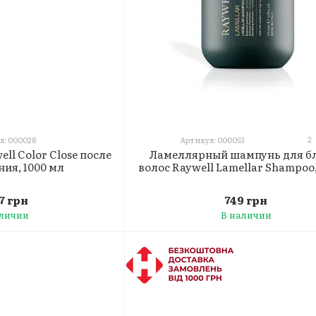
2
л: 000028
Артикул: 000053
ll Color Close после
Ламеллярный шампунь для б
ия, 1000 мл
волос Raywell Lamellar Shampoo,
37 грн
749 грн
аличии
В наличии