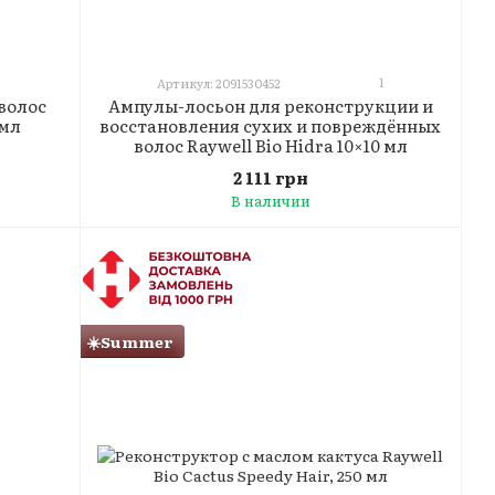
1
Артикул: 2091530452
волос
Ампулы-лосьон для реконструкции и
 мл
восстановления сухих и повреждённых
волос Raywell Bio Hidra 10×10 мл
2 111 грн
В наличии
☀️Summer