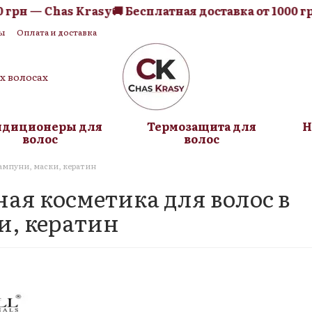
— Chas Krasy
🚚 Бесплатная доставка от 1000 грн — C
ы
Оплата и доставка
я оферта
Блог
их волосах
ндиционеры для
Термозащита для
Н
волос
волос
шампуни, маски, кератин
ая косметика для волос в
и, кератин