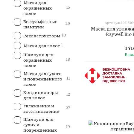
Маски для
15
окрашенных
волос
Бессульфатные
29
Артикул: 2091530
шампуни
Маска для увлажн
Raywell Bio 
10
Реконструкторы
1
Маски для волос
1 7
Шампуни для
В н
18
окрашенных
волос
Маски для сухого
11
и поврежденного
волос
Кондиционеры
12
для волос
Увлажнение и
27
восстановление
Шампуни для
сухих и
19
поврежденных