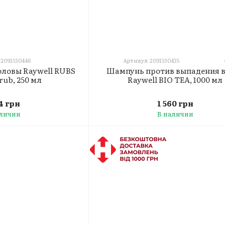
 2091530446
Артикул: 2091530435
оловы Raywell RUBS
Шампунь против выпадения 
rub, 250 мл
Raywell BIO TEA, 1000 мл
34 грн
1 560 грн
аличии
В наличии