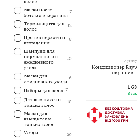
волос
Маски после
7
ботокса и кератина
Термозащита для
12
волос
Против перхоти и
8
выпадения
Шампуни для
нормального и
20
Артику
ежедневного
Кондиционер Raywe
ухода
окрашиван
Маски для
6
ежедневного ухода
1 6
7
Наборы для волос
В н
Для вьющихся и
18
тонких волос
Маски для
5
вьющихся и
тонких волос
Уход и
29