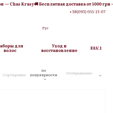
has Krasy
🚚 Бесплатная доставка от 1000 грн — Chas
+38(093) 055-13-07
Рус
аборы для
Уход и
FAV.1
волос
восстановление
по
Отображение:
Сортировка:
популярности