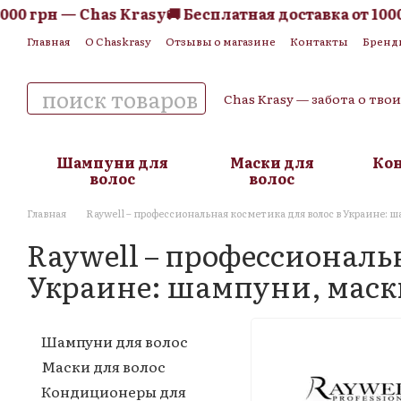
рн — Chas Krasy
🚚 Бесплатная доставка от 1000 грн 
Перейти к основному контенту
Главная
О Chaskrasy
Отзывы о магазине
Контакты
Бренд
Обмен и возврат
Пользовательское соглашение
Публична
Chas Krasy — забота о тво
Шампуни для
Маски для
Ко
волос
волос
Главная
Raywell – профессиональная косметика для волос в Украине: 
Raywell – профессиональн
Украине: шампуни, маск
Шампуни для волос
Маски для волос
Кондиционеры для