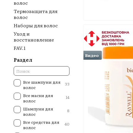
волос
Термозащита для
волос
Наборы для волос
Уход и
восстановление
FAV.1
Видео
Раздел
Все шампуни для
33
волос
Все маски для
14
волос
Шампуни для
8
волос
Все средства для
40
волос