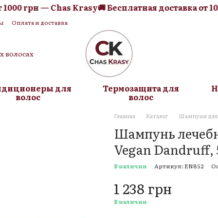
000 грн — Chas Krasy
🚚 Бесплатная доставка от 1000
ы
Оплата и доставка
я оферта
Блог
их волосах
ндиционеры для
Термозащита для
Н
волос
волос
Главная
Каталог
Шампуни для 
Шампунь лечебн
Vegan Dandruff, 
В наличии
Артикул: EN852
О
1 238 грн
В наличии