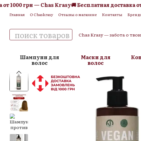
 1000 грн — Chas Krasy
🚚 Бесплатная доставка от 1
Перейти к основному контенту
Главная
О Chaskrasy
Отзывы о магазине
Контакты
Бренд
Обмен и возврат
Пользовательское соглашение
Публична
Chas Krasy — забота о тво
Шампуни для
Маски для
Ко
волос
волос