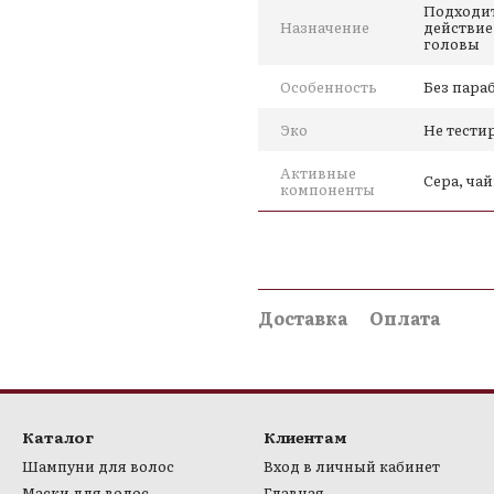
Подходит
Назначение
действие
головы
Особенность
Без параб
Эко
Не тести
Активные
Сера, ча
компоненты
Доставка
Оплата
Каталог
Клиентам
Шампуни для волос
Вход в личный кабинет
Маски для волос
Главная