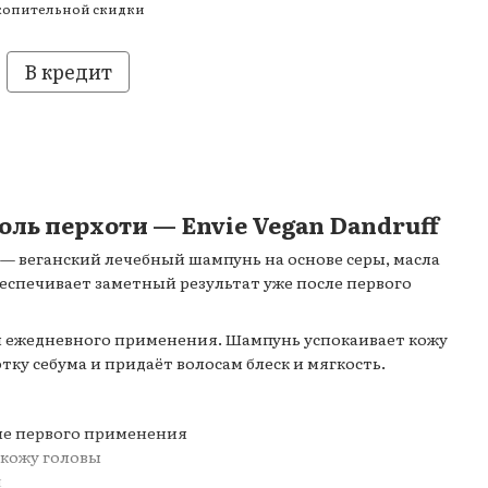
копительной скидки
В кредит
ль перхоти — Envie Vegan Dandruff
л) — веганский лечебный шампунь на основе серы, масла
беспечивает заметный результат уже после первого
я ежедневного применения. Шампунь успокаивает кожу
ку себума и придаёт волосам блеск и мягкость.
сле первого применения
 кожу головы
ы