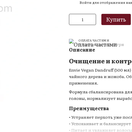
Войти
для отображения на
%
Купить
ОПЛАТА ЧАСТЯМИ
3 платежа по 412.67 грн
Описание
Очищение и контро
Envie Vegan Dandruff (500 м
чайного дерева и жожоба. О
применения.
Формула сбалансирована дл
головы, нормализует выработ
Преимущества
• Устраняет перхоть уже по
ю
• Успокаивает и балансирует
• Питает и увлажняет волос