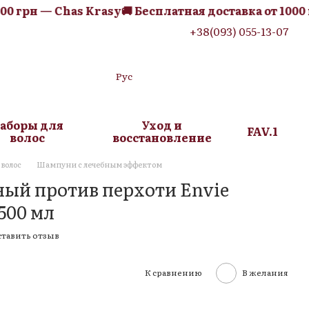
 грн — Chas Krasy
🚚 Бесплатная доставка от 1000 гр
+38(093) 055-13-07
Рус
аборы для
Уход и
FAV.1
волос
восстановление
волос
Шампуни с лечебным эффектом
ый против перхоти Envie
500 мл
ставить отзыв
К сравнению
В желания