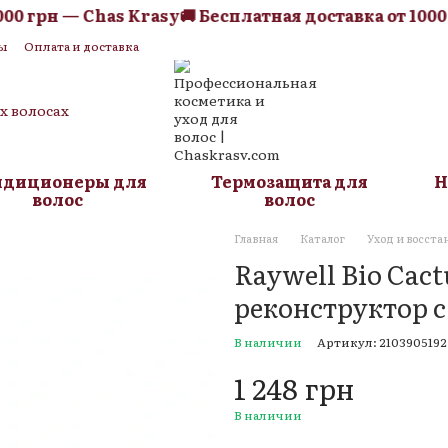
0 грн — Chas Krasy
🚚 Бесплатная доставка от 1000 г
ы
Оплата и доставка
я оферта
Блог
их волосах
ндиционеры для
Термозащита для
Н
волос
волос
Главная
Каталог
Уход и восста
Raywell Bio Cact
реконструктор с
В наличии
Артикул: 2103905192
1 248 грн
В наличии