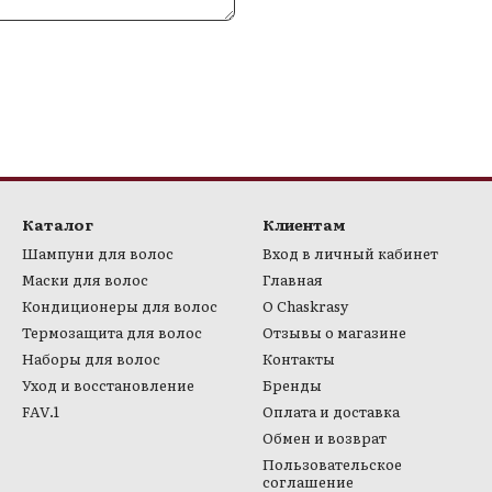
Приступить к сушке или ост
Эффект:
Здоровые, эластичные, блес
Формат і доставка:
• Обʼєм: 250 мл
• Серія: Bio Cactus Speedy Hai
• Виробник: RAYWELL (Італія)
Каталог
Клиентам
Шампуни для волос
Вход в личный кабинет
Маски для волос
Главная
Кондиционеры для волос
О Chaskrasy
Термозащита для волос
Отзывы о магазине
Наборы для волос
Контакты
Уход и восстановление
Бренды
FAV.1
Оплата и доставка
Обмен и возврат
Пользовательское
соглашение