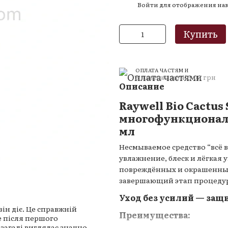
Войти
для отображения на
%
Купить
ОПЛАТА ЧАСТЯМИ
3 платежа по 416.00 грн
Описание
Raywell Bio Cactus
многофункциональ
мл
Несмываемое средство “всё в
увлажнение, блеск и лёгкая 
повреждённых и окрашенных
завершающий этап процеду
Уход без усилий — защи
він діє. Це справжній
Преимущества:
е після першого
взагалі виглядає значно