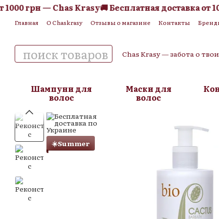
000 грн — Chas Krasy
🚚 Бесплатная доставка от 100
Перейти к основному контенту
Главная
О Chaskrasy
Отзывы о магазине
Контакты
Бренд
Обмен и возврат
Пользовательское соглашение
Публична
Chas Krasy — забота о тво
Шампуни для
Маски для
Ко
волос
волос
☀️Summer