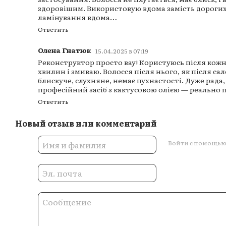
здоровішим. Використовую вдома замість дороги
ламінування вдома…
Ответить
Олена Гнатюк
15.04.2025 в 07:19
Реконструктор просто вау! Користуюсь після кож
хвилин і змиваю. Волосся після нього, як після с
блискуче, слухняне, немає пухнастості. Дуже рада
професійний засіб з кактусовою олією — реально 
Ответить
Новый отзыв или комментарий
Войти с помощь