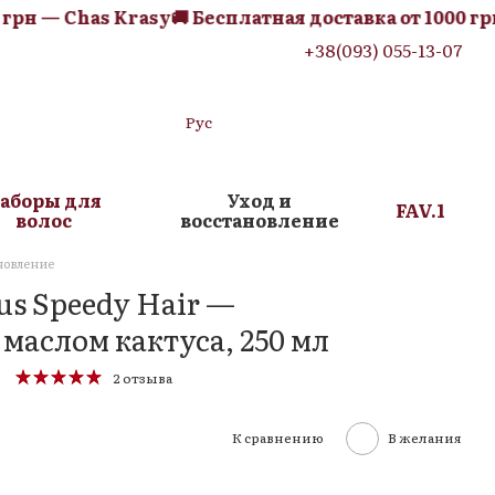
рн — Chas Krasy
🚚 Бесплатная доставка от 1000 грн 
+38(093) 055-13-07
Рус
аборы для
Уход и
FAV.1
волос
восстановление
новление
us Speedy Hair —
 маслом кактуса, 250 мл
2 отзыва
К сравнению
В желания