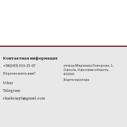
авить высыхать естественно
тящие волосы без утяжеления
r
Контактная информация
+38(093) 055-13-07
улица Маршала Говорова, 5,
Одесса, Одесская область,
Перезвонить вам?
65000
Карта проезда
Viber
Telegram
chaskrasy5@gmail.com