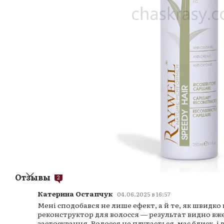
Отзывы
2
Катерина Остапчук
04.06.2025 в 16:57
Мені сподобався не лише ефект, а й те, як швидко 
реконструктор для волосся — результат видно вж
застосування. Волосся не плутається, має блиск, і 