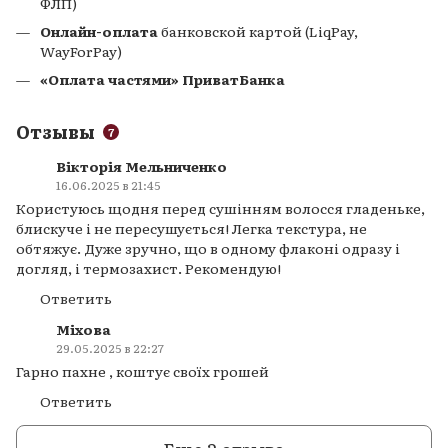
ФЛП)
Онлайн-оплата
банковской картой (LiqPay,
WayForPay)
«Оплата частями» ПриватБанка
Отзывы
7
Вікторія Мельниченко
16.06.2025 в 21:45
Користуюсь щодня перед сушінням волосся гладеньке,
блискуче і не пересушується! Легка текстура, не
обтяжує. Дуже зручно, що в одному флаконі одразу і
догляд, і термозахист. Рекомендую!
Ответить
Міхова
29.05.2025 в 22:27
Гарно пахне , коштує своїх грошей
Ответить