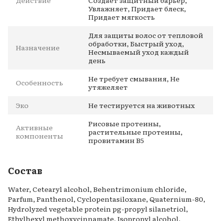
Увлажняет, Придает блеск,
Придает мягкость
Для защиты волос от тепловой
обработки, Быстрый уход,
Назначение
Несмываемый уход каждый
день
Не требует смывания, Не
Особенность
утяжеляет
Эко
Не тестируется на животных
Рисовые протеины,
Активные
растительные протеины,
компоненты
провитамин В5
Состав
Water, Cetearyl alcohol, Behentrimonium chloride,
Parfum, Panthenol, Cyclopentasiloxane, Quaternium-80,
Hydrolyzed vegetable protein pg-propyl silanetriol,
Ethylhexyl methoxycinnamate, Isopropyl alcohol,