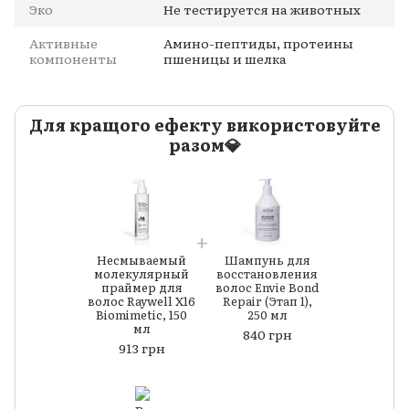
Эко
Не тестируется на животных
Активные
Амино-пептиды, протеины
компоненты
пшеницы и шелка
Для кращого ефекту використовуйте
разом💎
Несмываемый
Шампунь для
молекулярный
восстановления
праймер для
волос Envie Bond
волос Raywell X16
Repair (Этап 1),
Biomimetic, 150
250 мл
мл
840 грн
913 грн