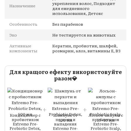
укрепления волос, Подходит
Назначение
для ежедневного
использования, Детокс
Особенность
Без парабенов
Эко
Не тестируется на животных
Активные
Кератин, пробиотик, шалфей,
компоненты
розмарин, алоэ, витамины Е, В3
Для кращого ефекту використовуйте
разом💎
Кондиционер с
Шампунь от
Лосьон-ампулы с
пробиотиком
перхоти и
пробиотиком
Extremo Pre-
выпадения
Extremo Pre-
Probiotic Detox,
Extremo Pre-
Probiotic Scalp,