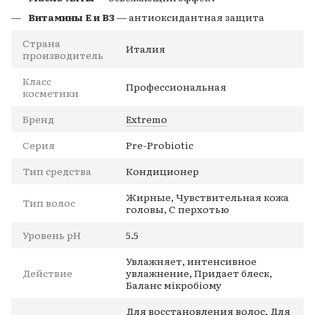
Витамины E и B3
— антиоксидантная защита
Страна
Италия
производитель
Класс
Профессиональная
косметики
Бренд
Extremo
Серия
Pre-Probiotic
Тип средства
Кондиционер
Жирные, Чувствительная кожа
Тип волос
головы, С перхотью
Уровень pH
5.5
Увлажняет, интенсивное
Действие
увлажнение, Придает блеск,
Баланс мікробіому
Для восстановления волос, Для