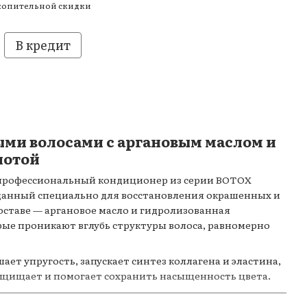
копительной скидки
В кредит
ыми волосами с аргановым маслом и
лотой
— профессиональный кондиционер из серии BOTOX
данный специально для восстановления окрашенных и
составе — аргановое масло и гидролизованная
рые проникают вглубь структуры волоса, равномерно
ет упругость, запускает синтез коллагена и эластина,
защищает и помогает сохранить насыщенность цвета.