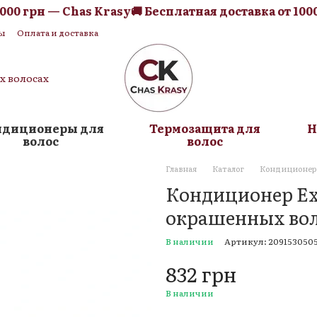
0 грн — Chas Krasy
🚚 Бесплатная доставка от 1000 г
ы
Оплата и доставка
я оферта
Блог
их волосах
ндиционеры для
Термозащита для
Н
волос
волос
Главная
Каталог
Кондиционеры
Кондиционер Ext
окрашенных вол
В наличии
Артикул: 209153050
832 грн
В наличии