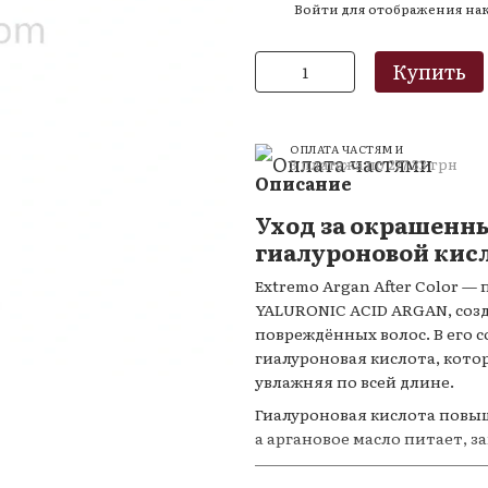
Войти
для отображения на
%
Купить
ОПЛАТА ЧАСТЯМИ
3 платежа по 277.33 грн
Описание
Уход за окрашенн
гиалуроновой кис
Extremo Argan After Color 
YALURONIC ACID ARGAN, соз
повреждённых волос. В его 
гиалуроновая кислота, кото
увлажняя по всей длине.
Гиалуроновая кислота повыша
ю
а аргановое масло питает, 