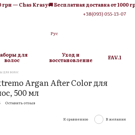
рн — Chas Krasy
🚚 Бесплатная доставка от 1000 грн 
+38(093) 055-13-07
Рус
аборы для
Уход и
FAV.1
волос
восстановление
 для волос
remo Argan After Color для
ос, 500 мл
5
Оставить отзыв
К сравнению
В желания