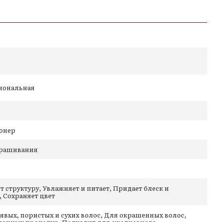
 после окрашивания
ета
и мягкость
 и блестящими
еляет
иональная
онер
крашивания
овая кислота
т структуру, Увлажняет и питает, Придает блеск и
, Сохраняет цвет
явых, пористых и сухих волос, Для окрашенных волос,