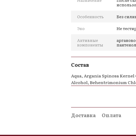
Назначение
После са
использ
Вымойте волосы шампун
Нанесите кондиционер по
Особенность
Без сили
Смойте через 1–2 минуты
Эко
Не тести
Приступайте к укладке.
Активные
арганово
компоненты
пантенол
Кому подходит
Окрашенные, тусклые, су
Состав
После химических процед
Aqua, Argania Spinosa Kernel 
Для регулярного увлажн
Alcohol, Behentrimonium Chlo
Для домашнего и салонно
Доставка
Оплата