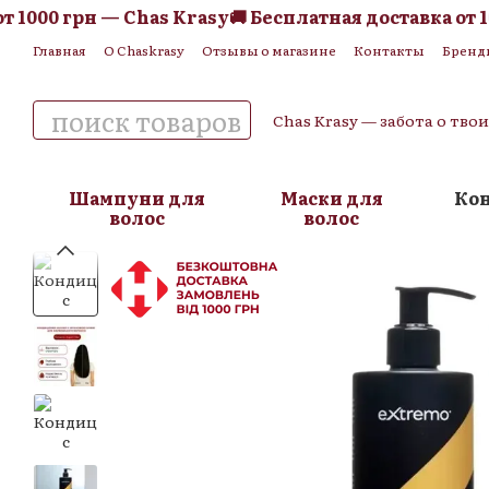
000 грн — Chas Krasy
🚚 Бесплатная доставка от 100
Перейти к основному контенту
Главная
О Chaskrasy
Отзывы о магазине
Контакты
Бренд
Обмен и возврат
Пользовательское соглашение
Публична
Chas Krasy — забота о тво
Шампуни для
Маски для
Ко
волос
волос