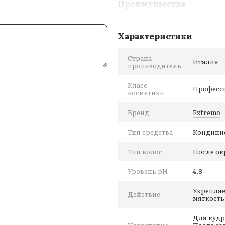
Преимущества
Интенсивное увлажнение
Продлевает стойкость цв
Характеристики
Повышает эластичность 
Страна
Италия
Делает волосы гладкими
производитель
Лёгкая текстура, не утяж
Класс
Професс
косметики
pH 4.8
Сделано в Италии
Бренд
Extremo
Тип средства
Кондици
Активные компоненты
• Аргановое масло
Тип волос
После о
• Гидролизованная гиалурон
Уровень pH
4.8
• Пребиотический комплекс
• Пантенол
Укрепляе
Действие
• Витамины
мягкость
Для кудр
Способ применения