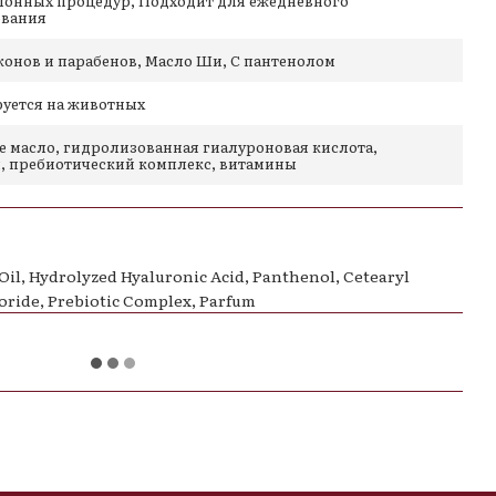
лонных процедур, Подходит для ежедневного
ования
ем.
 длине, не затрагивая корни.
конов и парабенов, Масло Ши, С пантенолом
.
руется на животных
е масло, гидролизованная гиалуроновая кислота,
, пребиотический комплекс, витамины
хие волосы
ур или ботокса
Oil, Hydrolyzed Hyaluronic Acid, Panthenol, Cetearyl
ения и защиты цвета
ride, Prebiotic Complex, Parfum
го ухода