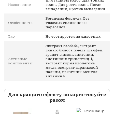
Для защиты волос, Для тонких
Назначение
волос, Для роста волос, После
выпадения, Против выпадения
Веганская формула, Без
Особенность
тяжелых силиконов и
парабенов
Эко
Не тестируется на животных
Экстракт баобаба, экстракт
гинкго билоба, хмель, шалфей,
гранат, лимон, апигенин,
Активные
биотиноил трипептид-1,
компоненты
экстракт корня клопегона
масла, экстракт карликовой
пальмы, пажитник, ментол,
витамин Е
Для кращого ефекту використовуйте
разом