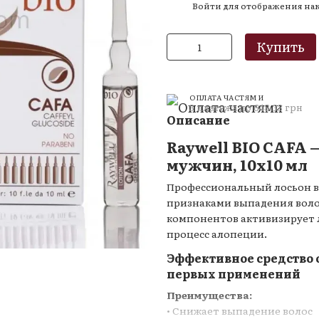
Войти
для отображения на
%
Купить
ОПЛАТА ЧАСТЯМИ
3 платежа по 648.33 грн
Описание
Raywell BIO CAFA 
мужчин, 10x10 мл
Профессиональный лосьон в
признаками выпадения воло
компонентов активизирует 
процесс алопеции.
Эффективное средство 
первых применений
ю
Преимущества:
• Снижает выпадение волос