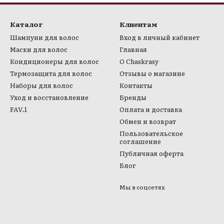
Укреплённые корни, меньше
Формат і доставка:
Каталог
Клиентам
• Объём: 10 ампул по 10 мл
Шампуни для волос
Вход в личный кабинет
• Серия: BIO CAFA
Маски для волос
Главная
• Производство: RAYWELL (Іт
Кондиционеры для волос
О Chaskrasy
• Бесплатная доставка по Ук
Термозащита для волос
Отзывы о магазине
• Отправка каждый день
Наборы для волос
Контакты
Уход и восстановление
Бренды
FAV.1
Оплата и доставка
Обмен и возврат
Пользовательское
соглашение
Публичная оферта
Блог
Мы в соцсетях