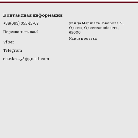
 выпадения, рост новых волос
Контактная информация
+38(093) 055-13-07
улица Маршала Говорова, 5,
Одесса, Одесская область,
Перезвонить вам?
65000
алія)
Карта проезда
раине
Viber
Telegram
chaskrasy5@gmail.com