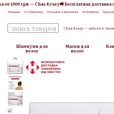
от 1000 грн — Chas Krasy
🚚 Бесплатная доставка от 
Перейти к основному контенту
Главная
О Chaskrasy
Отзывы о магазине
Контакты
Бренд
Обмен и возврат
Пользовательское соглашение
Публична
Chas Krasy — забота о тво
Шампуни для
Маски для
Ко
волос
волос