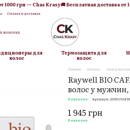
1000 грн — Chas Krasy
🚚 Бесплатная доставка от 100
ы
Оплата и доставка
я оферта
Блог
их волосах
ндиционеры для
Термозащита для
Н
волос
волос
Главная
Каталог
Уход и восста
Raywell BIO CA
волос у мужчин,
В наличии
Артикул: 209153043
1 945 грн
В наличии