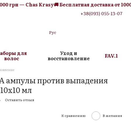
0 грн — Chas Krasy
🚚 Бесплатная доставка от 1000 г
+38(093) 055-13-07
Рус
аборы для
Уход и
FAV.1
волос
восстановление
новление
FA ампулы против выпадения
 10x10 мл
8
Оставить отзыв
К сравнению
В желания