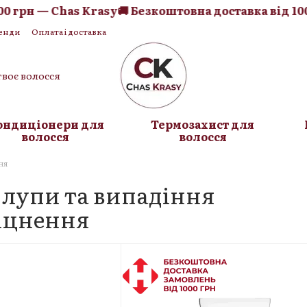
н — Chas Krasy
🚚 Безкоштовна доставка від 1000 гр
енди
Оплата і доставка
Блог
твоє волосся
ондиціонери для
Термозахист для
волосся
волосся
ня
 лупи та випадіння
міцнення