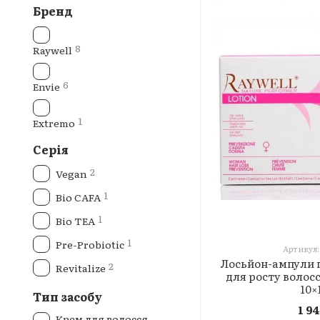
Бренд
8
Raywell
6
Envie
1
Extremo
Серія
2
Vegan
1
Bio CAFA
1
Bio TEA
1
Pre-Probiotic
Артикул:
Лосьйон-ампули 
2
Revitalize
для росту волосс
10×
Тип засобу
1 9
Крем для волосся