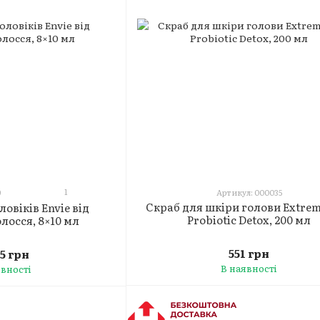
1
9
Артикул: 000035
Скраб для шкіри голови Extrem
овіків Envie від
Probiotic Detox, 200 мл
лосся, 8×10 мл
551 грн
95 грн
В наявності
явності