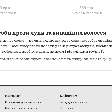
369 грн
60 грн
Немає в наявності
 наявності
оби проти лупи та випадіння волосся —
діння волосся — це сигнал, що шкіра голови потребує спеці
бше. Саме тому варто додати у свій ритуал ампули, лосьйон
 кофеїном, пребіотиками, цинком і вітамінами групи B.
 комплексно: очищують і заспокоюють шкіру, знімають луще
я для щоденного догляду
ампули проти жіночого випадіння волосся.
ntre — лосьйон із кофеїном для зміцнення.
Каталог
Клієнтам
tic — пробіотичний скраб для шкіри голови проти лупи.
Шампуні для волосся
Вхід до кабінету
сірчаний скраб для глибокого детоксу.
Маски для волосся
Головна