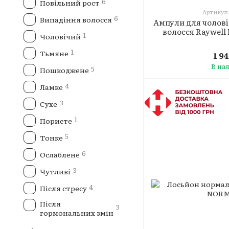
6
Повільний рост
Артикул:
6
Випадіння волосся
Ампули для чолові
волосся Raywell 
1
Чоловічий
1
Тьмяне
1 9
В на
5
Пошкоджене
4
Ламке
3
Сухе
1
Пористе
5
Тонке
6
Ослаблене
3
Чутливі
4
Після стресу
Після
3
гормональних змін