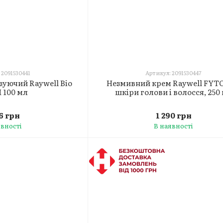
 2091530441
Артикул: 2091530447
зуючий Raywell Bio
Незмивний крем Raywell FYT
100 мл
шкіри голови і волосся, 250
16 грн
1 290 грн
явності
В наявності