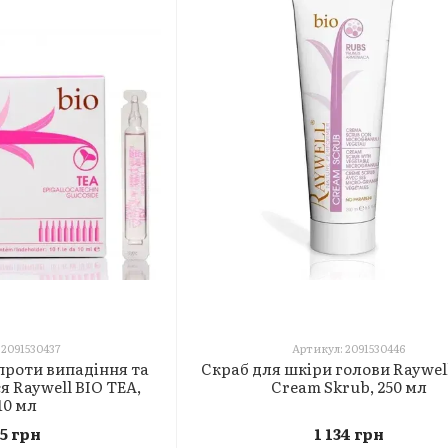
 2091530437
Артикул: 2091530446
проти випадіння та
Скраб для шкіри голови Raywel
я Raywell BIO TEA,
Cream Skrub, 250 мл
10 мл
45 грн
1 134 грн