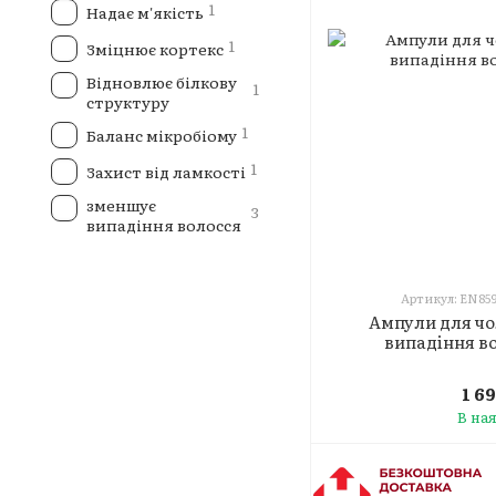
1
Надає м'якість
1
Зміцнює кортекс
Відновлює білкову
1
структуру
1
Баланс мікробіому
1
Захист від ламкості
зменшує
3
випадіння волосся
Артикул: EN85
Ампули для чол
випадіння во
1 6
В на