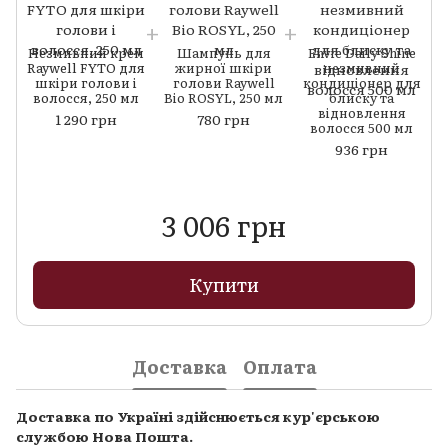
Незмивний крем
Шампунь для
Envie Daily Shine
Raywell FYTO для
жирної шкіри
незмивний
шкіри голови і
голови Raywell
кондиціонер для
волосся, 250 мл
Bio ROSYL, 250 мл
блиску та
відновлення
1 290 грн
780 грн
волосся 500 мл
936 грн
3 006 грн
Купити
Доставка
Оплата
Доставка по Україні здійснюється кур'єрською
службою Нова Пошта.