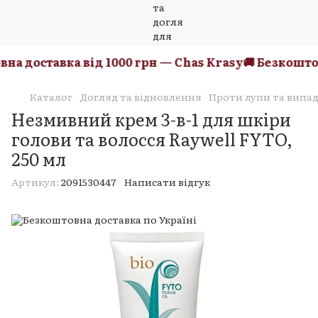
а доставка від 1000 грн — Chas Krasy
🚚 Безкоштовн
Каталог
Догляд та відновлення
Проти лупи та випа
Незмивний крем 3-в-1 для шкіри
голови та волосся Raywell FYTO,
250 мл
Артикул:
2091530447
Написати відгук