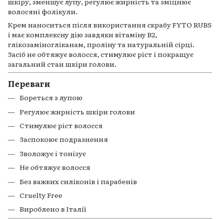
шкіру, зменшує лупу, регулює жирність та зміцнює
волосяні фолікули.
Крем наноситься після використання скрабу FYTO RUBS
і має комплексну дію завдяки вітаміну B2,
глікозаміногліканам, проліну та натуральній сірці.
Засіб не обтяжує волосся, стимулює ріст і покращує
загальний стан шкіри голови.
Переваги
Бореться з лупою
Регулює жирність шкіри голови
Стимулює ріст волосся
Заспокоює подразнення
Зволожує і тонізує
Не обтяжує волосся
Без важких силіконів і парабенів
Cruelty Free
Вироблено в Італії