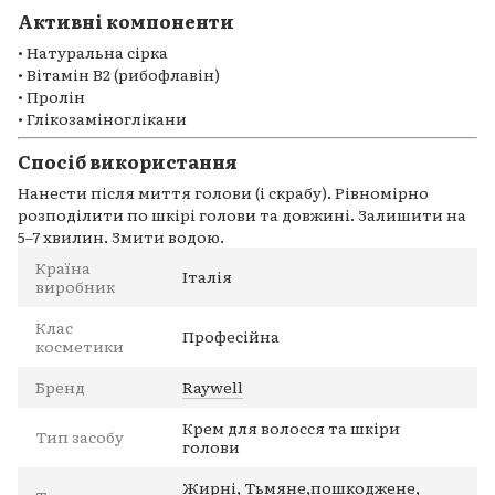
Активні компоненти
• Натуральна сірка
• Вітамін B2 (рибофлавін)
• Пролін
• Глікозаміноглікани
Спосіб використання
Нанести після миття голови (і скрабу). Рівномірно
розподілити по шкірі голови та довжині. Залишити на
5–7 хвилин. Змити водою.
Країна
Італія
виробник
Клас
Професійна
косметики
Бренд
Raywell
Крем для волосся та шкіри
Тип засобу
голови
Жирні, Тьмяне,пошкоджене,