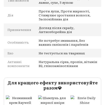
Тип волосся
ламке, сухе, З лупою
Проти лупи, Проти жирності,
Дія
Стимулює зростання волосся,
Заспокійлива дія
Догляд після скрабу,
Призначення
Антисеборейна дія
Не потребує змивання, Без
Особливість
важких силіконів і парабенів
Еко
Не тестується на тваринах
Активні
Натуральна сірка, пролін, вітамін
компоненти
B2, глікозаміноглікани
Для кращого ефекту використовуйте
разом💎