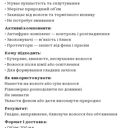
• Усуває пухнастість та сплутування
• Зберігає природний обʼєм
• Захищає від вологи та термічного впливу
• Не потребує змивання
Активні компоненти:
• Антифриз-комплекс — контроль і розгладження
• Зволожувачі — мʼякість і блиск
• Протектори — захист від фена і праски
Кому підходить:
• Кучеряве, хвилясте, неслухняне волосся
• Волосся після хімії або освітлення
• Для формування гладких зачісок
Як використовувати:
Нанести на вологе або сухе волосся
Рівномірно розподілити по довжині
Не змивати
Укласти феном або дати висохнути природно
Результат:
Гладке, випрямлене, блискуче волосся без обтяження
Формат і доставка:
• Обʼєм: 200 мл