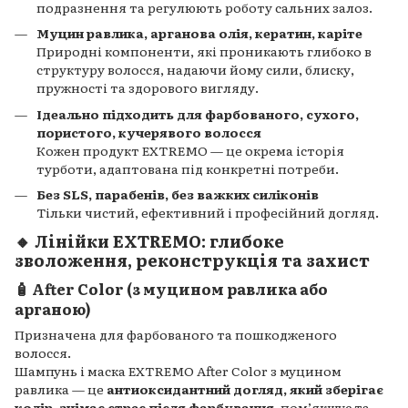
подразнення та регулюють роботу сальних залоз.
Муцин равлика, арганова олія, кератин, каріте
Природні компоненти, які проникають глибоко в
структуру волосся, надаючи йому сили, блиску,
пружності та здорового вигляду.
Ідеально підходить для фарбованого, сухого,
пористого, кучерявого волосся
Кожен продукт EXTREMO — це окрема історія
турботи, адаптована під конкретні потреби.
Без SLS, парабенів, без важких силіконів
Тільки чистий, ефективний і професійний догляд.
🔸 Лінійки EXTREMO: глибоке
зволоження, реконструкція та захист
🧴
After Color (з муцином равлика або
арганою)
Призначена для фарбованого та пошкодженого
волосся.
Шампунь і маска EXTREMO After Color з муцином
равлика — це
антиоксидантний догляд, який зберігає
колір, знімає стрес після фарбування
, пом’якшує та