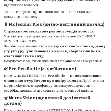
відновлює волосся.
Також є версія з аргановою олією — ідеальна для
живлення і блиску.
🧬
Molecular Plex (аміно-пептидний догляд)
Справжня
молекулярна реконструкція волосся
.
У лінійці є шампунь, маска, спрей і крем EXTREMO
MOLECULAR PLEX.
Засоби з аміно-пептидами
відновлюють пошкоджену
структуру, ущільнюють волосся, зберігаючи його
еластичність та силу.
Результат помітний вже після першого застосування.
🌿
Pre-Pro Biotic (з пребіотиком)
Шампунь EXTREMO Pre-Pro Biotic — це
збалансоване
очищення з турботою про шкіру голови
. Пребіотики
нормалізують мікрофлору, зменшують лущення і
свербіж, ідеально підходять для чутливої шкіри.
🌞
Nutra Shine (щоденний делікатний
догляд)
Шампунь і кондиціонер EXTREMO Nutra Shine — для