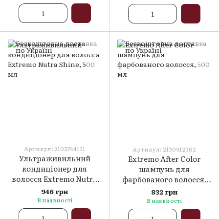
Артикул: 2102744151
Артикул: 2130912382
Ультраживильний
Extremo After Color
кондиціонер для
шампунь для
волосся Extremo Nutra
фарбованого волосся,
Shine, 500 мл
500 мл
946 грн
832 грн
В наявності
В наявності