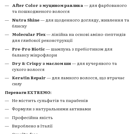
After Color з муцином равлика
— для фарбованого
та пошкодженого волосся
Nutra Shine
— для щоденного догляду, живлення та
блиску
Molecular Plex
— лінійка на основі аміно-пептидів
для глибокої реконструкції
Pre-Pro Biotic
— шампунь з пребіотиком для
балансу мікрофлори
Dry & Crispy з маслом ши
— для кучерявого та
сухого волосся
Keratin Repair
— для ламкого волосся, що втрачає
силу
Переваги EXTREMO:
Не містить сульфатів та парабенів
Формули з натуральними активами
Професійна якість
Вироблено в Італії