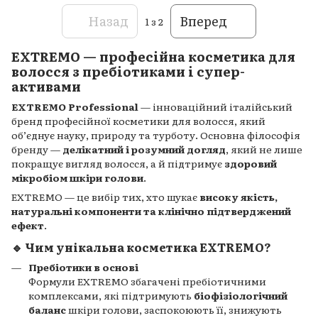
Назад
Вперед
1
з 2
EXTREMO — професійна косметика для
волосся з пребіотиками і супер-
активами
EXTREMO Professional
— інноваційний італійський
бренд професійної косметики для волосся, який
об’єднує науку, природу та турботу. Основна філософія
бренду —
делікатний і розумний догляд
, який не лише
покращує вигляд волосся, а й підтримує
здоровий
мікробіом шкіри голови
.
EXTREMO — це вибір тих, хто шукає
високу якість,
натуральні компоненти та клінічно підтверджений
ефект
.
🔹 Чим унікальна косметика EXTREMO?
Пребіотики в основі
Формули EXTREMO збагачені пребіотичними
комплексами, які підтримують
біофізіологічний
баланс
шкіри голови, заспокоюють її, знижують