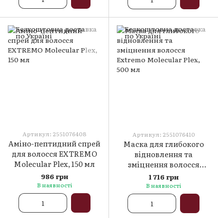
Артикул: 2551076408
Артикул: 2551076410
Аміно-пептидний спрей
Маска для глибокого
для волосся EXTREMO
відновлення та
Molecular Plex, 150 мл
зміцнення волосся
Extremo Molecular Plex,
986 грн
1 716 грн
500 мл
В наявності
В наявності