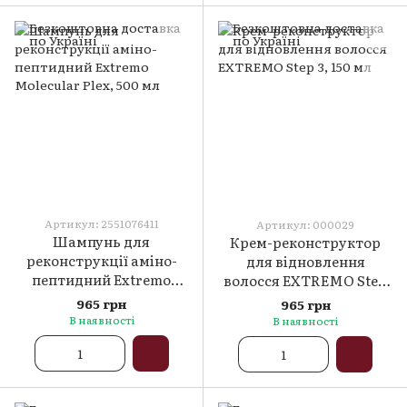
Артикул: 2551076411
Артикул: 000029
Шампунь для
Крем-реконструктор
реконструкції аміно-
для відновлення
пептидний Extremo
волосся EXTREMO Step
Molecular Plex, 500 мл
3, 150 мл
965 грн
965 грн
В наявності
В наявності