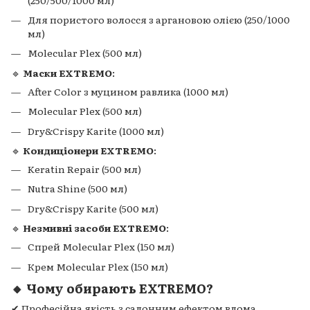
Для пористого волосся з аргановою олією (250/1000
мл)
Molecular Plex (500 мл)
🔹
Маски EXTREMO
:
After Color з муцином равлика (1000 мл)
Molecular Plex (500 мл)
Dry&Crispy Karite (1000 мл)
🔹
Кондиціонери EXTREMO
:
Keratin Repair (500 мл)
Nutra Shine (500 мл)
Dry&Crispy Karite (500 мл)
🔹
Незмивні засоби EXTREMO
:
Спрей Molecular Plex (150 мл)
Крем Molecular Plex (150 мл)
🔸 Чому обирають EXTREMO?
✔ Професійна якість з салонним ефектом вдома