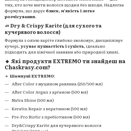
тих, хто хоче мити волосся щодня без шкоди. Надлегка
формула, що дарує
блиск, м’якість і легке
розчісування
.
🧈
Dry & Crispy Karite (для сухого та
кучерявого волосся)
Формула з олією каріте глибоко зволожує, дисциплінує
кучері,
усуває пухнастість і сухість
, ідеально
підходить для хімічної завивки або природної хвилі.
🔸 Які продукти EXTREMO ти знайдеш на
Chaskrasy.com?
🔹
Шампуні EXTREMO
:
After Color з муцином равлика (250/500 мл)
After Color Argan з арганою (500 мл)
Nutra Shine (500 мл)
Keratin Repair з кератином (500 мл)
Pre-Pro Biotic з пребіотиком (500 мл)
Dry&Crispy Karite для кучерявого волосся
(250/500/1000 мл)