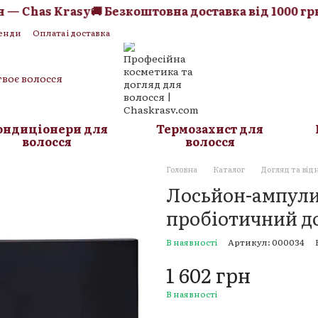
 Chas Krasy
🚚 Безкоштовна доставка від 1000 грн —
енди
Оплата і доставка
Блог
твоє волосся
ондиціонери для
Термозахист для
волосся
волосся
Головна
Каталог
Догляд та від
Лосьйон-ампули 
пробіотичний до
В наявності
Артикул: 000034
1 602 грн
В наявності