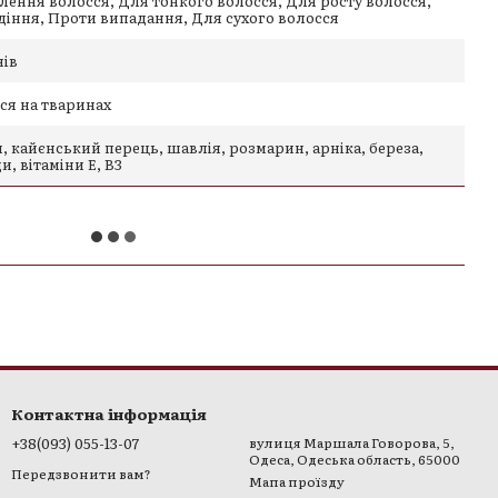
лення волосся, Для тонкого волосся, Для росту волосся,
діння, Проти випадання, Для сухого волосся
нів
ься на тваринах
, кайєнський перець, шавлія, розмарин, арніка, береза,
, вітаміни Е, В3
Контактна інформація
+38(093) 055-13-07
вулиця Маршала Говорова, 5,
Одеса, Одеська область, 65000
Передзвонити вам?
Мапа проїзду