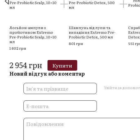
Лосьйон-ампули з
Шампунь від лупи та
Скраб
пробіотиком Extremo
випадіння Extremo Pre-
Extre
Pre-Probiotic Scalp, 10×10
Probiotic Detox, 500 мл
Detox
мл
801 грн
551 гр
1 602 грн
2 954 грн
Купити
Новий відгук або коментар
Увійти за допомо