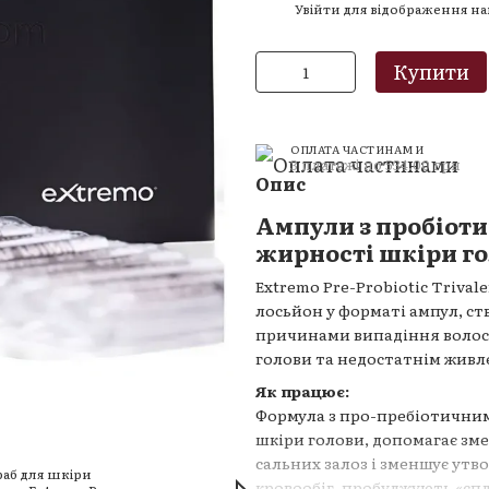
Увійти
для відображення н
%
Купити
ОПЛАТА ЧАСТИНАМИ
3 платежі по 534.00 грн
Опис
Ампули з пробіоти
жирності шкіри г
Extremo Pre-Probiotic Triva
лосьйон у форматі ампул, с
причинами випадіння волосс
голови та недостатнім живл
Для кращого ефекту вико
Як працює:
Формула з про-пребіотични
шкіри голови, допомагає зм
сальних залоз і зменшує ут
кровообіг, пробуджують «спл