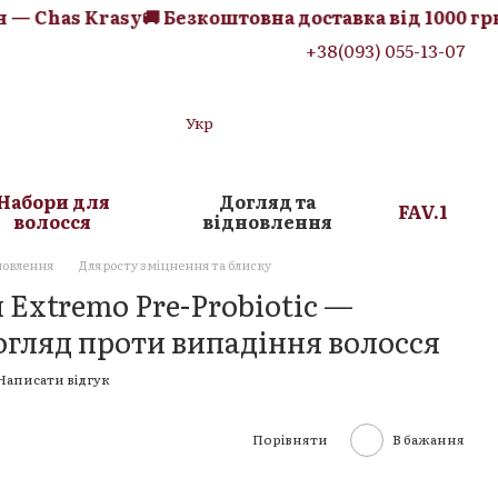
 Chas Krasy
🚚 Безкоштовна доставка від 1000 грн —
+38(093) 055-13-07
Укр
Набори для
Догляд та
FAV.1
волосся
відновлення
новлення
Для росту зміцнення та блиску
Extremo Pre-Probiotic —
гляд проти випадіння волосся
Написати відгук
Порівняти
В бажання