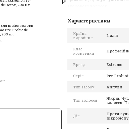
здорового волосся.
Переваги використання
Характеристики
Відновлює мікробіом шкі
 для шкіри голови
Лосьйон-ампули з
Кондиц
mo Pre-Probiotic
пробіотиком Extremo
пробі
Зменшує випадіння та ст
Країна
, 200 мл
Pre-Probiotic Scalp, 10×10
Pre-Pro
Італія
виробник
мл
мл
н
Контролює жирність і зм
1 602 грн
801 гр
Клас
Живить волосяні цибули
Професійн
косметики
3 204 грн
Не містить парабенів, Mic
Купити
Бренд
Extremo
Серія
Pre-Probiot
гою
Тип засобу
Ампули
Жирні, Чут
Тип волосся
волосся, П
Проти лупи
Дія
мікробіому