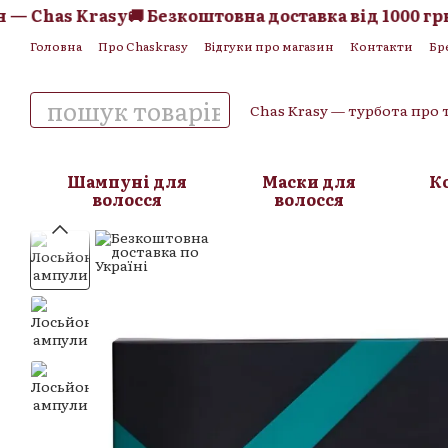
 Chas Krasy
🚚 Безкоштовна доставка від 1000 грн —
Перейти до основного контенту
Головна
Про Chaskrasy
Відгуки про магазин
Контакти
Бр
Обмін та повернення
Угода користувача
Публічна оферта
Chas Krasy — турбота про 
Шампуні для
Маски для
К
волосся
волосся