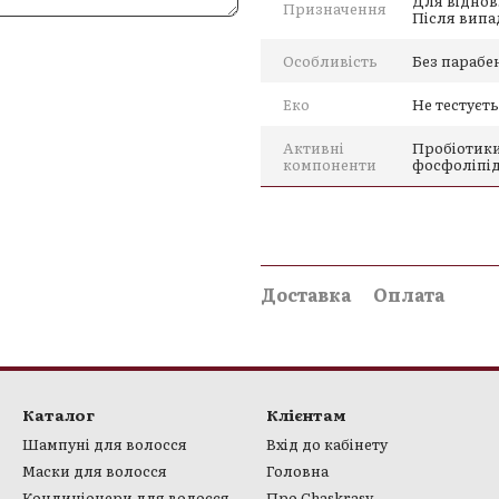
Для віднов
Призначення
Після випа
Особливість
Без парабе
Еко
Не тестуєт
Активні
Пробіотики
компоненти
фосфоліпіди
Доставка
Оплата
Каталог
Клієнтам
Шампуні для волосся
Вхід до кабінету
Маски для волосся
Головна
Активні компоненти:
Кондиціонери для волосся
Про Chaskrasy