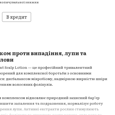
акопичувальної знижки
В кредит
ком проти випадіння, лупи та
олови
lent Scalp Lotion — це професійний тривалентний
творений для комплексної боротьби з основними
я: дисбалансом мікробіому, надмірною жирністю шкіри
енням волосяних фолікулів.
ристовуйте разом💎
м комплексом відновлює природний захисний бар’єр
еншити запалення та подразнення, нормалізує роботу
ворення лупи. Активні екстракти рослин стимулюють
ячі» фолікули та сприяють росту нового, сильного та