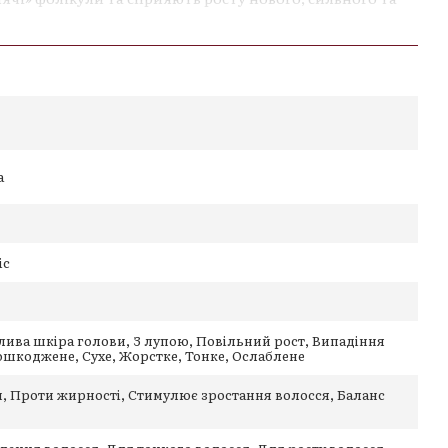
:
ри голови
іонер з
Шампунь від лупи та
отиком Extremo
випадіння Extremo Pre-
имулює ріст нового волосся
biotic Detox, 500
Probiotic Detox, 500 мл
801 грн
еншує лупу
н
ни зсередини
а
robiom friendly
ic
лива шкіра голови, З лупою, Повільний рост, Випадіння
ошкоджене, Сухе, Жорстке, Тонке, Ослаблене
, Проти жирності, Стимулює зростання волосся, Баланс