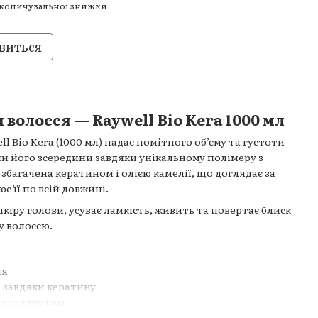
акопичувальної знижки
виться
я волосся — Raywell Bio Kera 1000 мл
 Bio Kera (1000 мл) надає помітного обʼєму та густоти
и його зсередини завдяки унікальному полімеру з
збагачена кератином і олією камелії, що доглядає за
 її по всій довжині.
ру голови, усуває ламкість, живить та повертає блиск
у волоссю.
ня
я завдяки кератину
і доглянутим
лабленого, тьмяного волосся