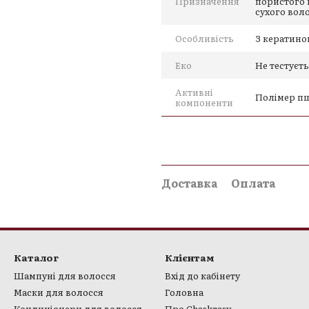
Призначення
пористого 
сухого вол
Особливість
З кератином
Еко
Не тестуєт
Активні
Полімер пш
компоненти
Доставка
Оплата
Каталог
Клієнтам
Шампуні для волосся
Вхід до кабінету
Маски для волосся
Головна
Кондиціонери для волосся
Про Chaskrasy