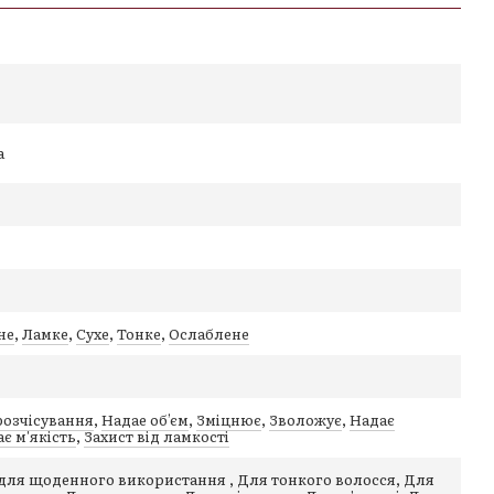
алії
зату протеїнів пшениці
а
ся без обʼєму
 вологе волосся, спінити, залишити на 3 хвилини.
ити за потреби.
не
,
Ламке
,
Сухе
,
Тонке
,
Ослаблене
озчісування
,
Надае обʼєм
,
Зміцнює
,
Зволожує
,
Надає
є м'якість
,
Захист від ламкості
для щоденного використання , Для тонкого волосся, Для