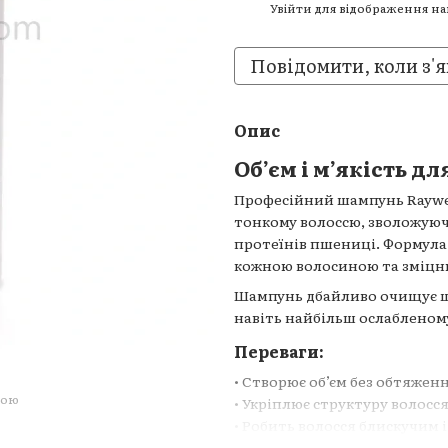
Увійти
для відображення н
%
Повідомити, коли з'я
Опис
Обʼєм і мʼякість дл
Професійний шампунь Raywell
тонкому волоссю, зволожуюч
протеїнів пшениці. Формула 
кожною волосиною та зміцнює
Шампунь дбайливо очищує шкі
навіть найбільш ослабленом
Переваги:
• Створює обʼєм без обтяжен
гою
• Укріплює структуру волосс
• Робить волосся блискучим 
• Підходить для тонкого, ос