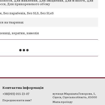
волосся, Для живлення, Для зміцнення, Для м’якості, Для
осся, Для прикореневого обʼєму
, Без парабенів, Без SLS, Без SLeS
ься на тваринах
ениці, кератин, камелія
Контактна інформація
+38(093) 055-13-07
вулиця Маршала Говорова, 5,
Одеса, Одеська область, 65000
Передзвонити вам?
Мапа проїзду