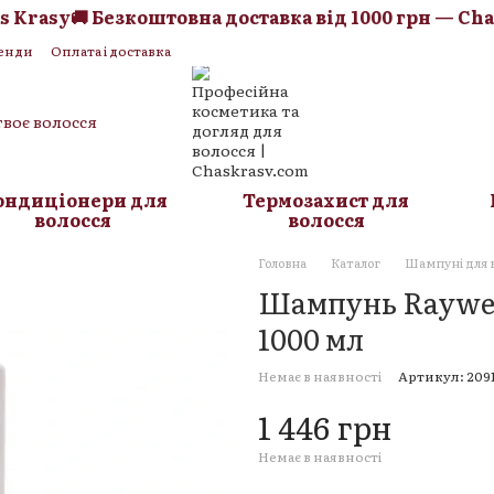
rasy
🚚 Безкоштовна доставка від 1000 грн — Chas K
енди
Оплата і доставка
Блог
твоє волосся
ондиціонери для
Термозахист для
волосся
волосся
Головна
Каталог
Шампуні для 
Шампунь Raywell
1000 мл
Немає в наявності
Артикул: 209
1 446 грн
Немає в наявності