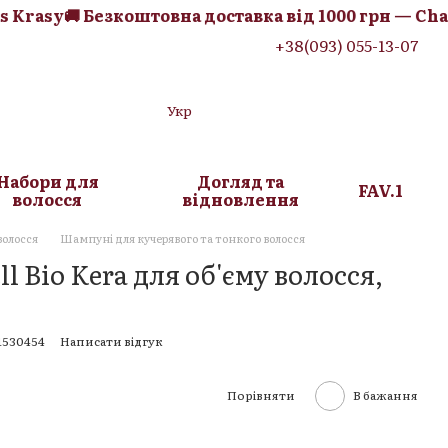
rasy
🚚 Безкоштовна доставка від 1000 грн — Chas K
+38(093) 055-13-07
Укр
Набори для
Догляд та
FAV.1
волосся
відновлення
волосся
Шампуні для кучерявого та тонкого волосся
 Bio Kera для об'єму волосся,
1530454
Написати відгук
Порівняти
В бажання