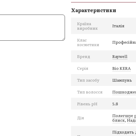
• Без SLS, SLeS, парабенів
Характеристики
• Cruelty Free. Вироблено в Іт
Активні компоненти:
Країна
Італія
виробник
• Полімер на основі гідролі
• Кератин
Клас
Професійн
косметики
• Олія японської камелії
Кому підходить:
Бренд
Raywell
Тонке, ослаблене, мʼяке волос
Серія
Bio KERA
Як використовувати:
Тип засобу
Шампунь
Нанести 10–15 мл шампуню на
Змити теплою водою. Повтор
Тип волосся
Пошкодже
Рівень pH
5.8
Полегшує р
Дія
блиск
,
Нада
Підходить 