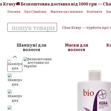
rasy
🚚 Безкоштовна доставка від 1000 грн — Chas K
Перейти до основного контенту
Головна
Про Chaskrasy
Відгуки про магазин
Контакти
Бр
Обмін та повернення
Угода користувача
Публічна оферта
Chas Krasy — турбота про 
Шампуні для
Маски для
К
волосся
волосся