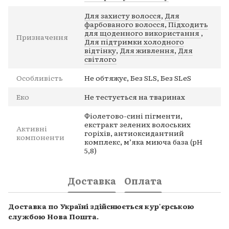
Для захисту волосся
,
Для
фарбованого волосся
,
Підходить
для щоденного використання
,
Призначення
Для підтримки холодного
відтінку
,
Для живлення
,
Для
світлого
Особливість
Не обтяжує, Без SLS, Без SLeS
Еко
Не тестується на тваринах
Фіолетово-сині пігменти,
екстракт зелених волоських
Активні
горіхів, антиоксидантний
компоненти
комплекс, м’яка миюча база (pH
5,8)
Доставка
Оплата
Доставка по Україні здійснюється кур'єрською
службою Нова Пошта.