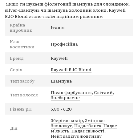
Якщо ти шукаєш фіолетовий шампунь для блондинок,
silver-шампунь чи шампунь холодний блонд, Raywell
B.IO Blond стане твоїм надійним рішенням
Країна
Італія
виробник
Клас
Професійна
косметики
Бренд
Raywell
Серія
Raywell B.IO Blond
Тип засобу
Шампунь
Після фарбування
,
Світлий
,
Тип волосся
Знебарвлене
Рівень pH
5,80 - 6,20
Зберігае колір
,
Зміцнює
,
Зволожує
,
Надає блиск
,
Надає
Дія
м'якість
,
Надає свіжості
,
Нейтралізує жовтизну