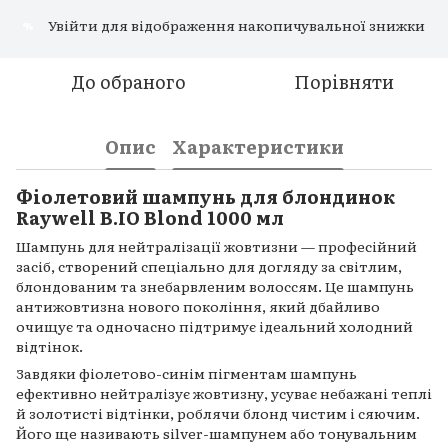
Увійти
для відображення накопичувальної знижки
%
До обраного
Порівняти
Опис
Характеристики
Фіолетовий шампунь для блондинок
Raywell B.IO Blond 1000 мл
Шампунь для нейтралізації жовтизни — професійний
засіб, створений спеціально для догляду за світлим,
блондованим та знебарвленим волоссям. Це шампунь
антижовтизна нового покоління, який дбайливо
очищує та одночасно підтримує ідеальний холодний
відтінок.
Завдяки фіолетово-синім пігментам шампунь
ефективно нейтралізує жовтизну, усуває небажані теплі
й золотисті відтінки, роблячи блонд чистим і сяючим.
Його ще називають silver-шампунем або тонувальним