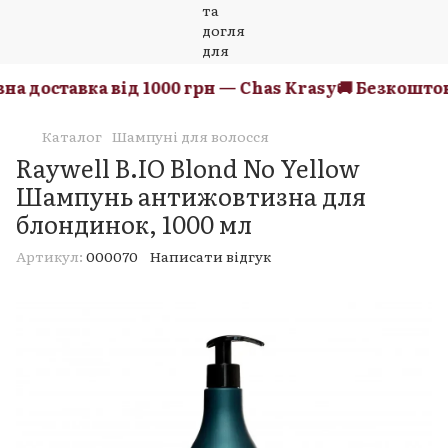
 доставка від 1000 грн — Chas Krasy
🚚 Безкоштовна
Каталог
Шампуні для волосся
Raywell B.IO Blond No Yellow
Шампунь антижовтизна для
блондинок, 1000 мл
Артикул:
000070
Написати відгук