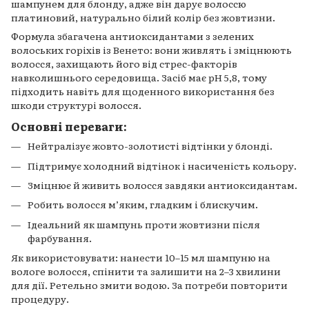
шампунем для блонду, адже він дарує волоссю
платиновий, натурально білий колір без жовтизни.
Формула збагачена антиоксидантами з зелених
волоських горіхів із Венето: вони живлять і зміцнюють
волосся, захищають його від стрес-факторів
навколишнього середовища. Засіб має pH 5,8, тому
підходить навіть для щоденного використання без
шкоди структурі волосся.
Основні переваги:
Нейтралізує жовто-золотисті відтінки у блонді.
Підтримує холодний відтінок і насиченість кольору.
Зміцнює й живить волосся завдяки антиоксидантам.
Робить волосся м’яким, гладким і блискучим.
Ідеальний як шампунь проти жовтизни після
фарбування.
Як використовувати: нанести 10–15 мл шампуню на
вологе волосся, спінити та залишити на 2–3 хвилини
для дії. Ретельно змити водою. За потреби повторити
процедуру.