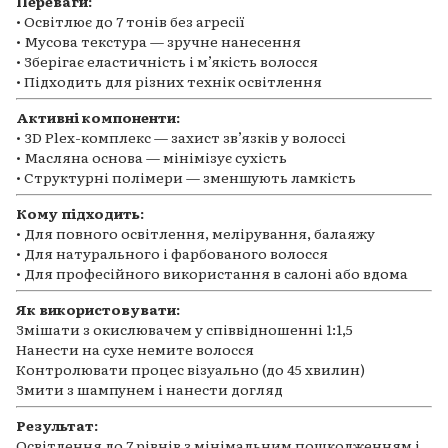
Переваги:
• Освітлює до 7 тонів без агресії
• Мусова текстура — зручне нанесення
• Зберігає еластичність і мʼякість волосся
• Підходить для різних технік освітлення
Активні компоненти:
• 3D Plex-комплекс — захист звʼязків у волоссі
• Масляна основа — мінімізує сухість
• Структурні полімери — зменшують ламкість
Кому підходить:
• Для повного освітлення, мелірування, балаяжу
• Для натурального і фарбованого волосся
• Для професійного використання в салоні або вдома
Як використовувати:
Змішати з окислювачем у співвідношенні 1:1,5
Нанести на сухе немите волосся
Контролювати процес візуально (до 45 хвилин)
Змити з шампунем і нанести догляд
Результат:
Освітлення до 7 рівнів з мінімальним пошкодженням і