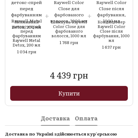
Незмивний
Шампунь Raywell
Кондиціонер
детокс-спрей
Color Close для
Raywell Color
перед
фарбованого
Close після
фарбуванням
волосся, 1000 мл
фарбування, 1000
Raywell Metal
мл
1 768 грн
Detox, 200 мл
1 637 грн
1 034 грн
4 439 грн
Купити
Доставка
Оплата
Доставка по Україні здійснюється кур'єрською