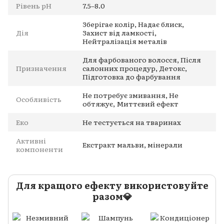
Рівень pH
7.5–8.0
Зберігае колір, Надає блиск,
Дія
Захист від ламкості,
Нейтралізація металів
Для фарбованого волосся, Після
Призначення
салонних процедур, Детокс,
Підготовка до фарбування
Не потребує змивання, Не
Особливість
обтяжує, Миттєвий ефект
Еко
Не тестується на тваринах
Активні
Екстракт мальви, мінерали
компоненти
Для кращого ефекту використовуйте
разом💎