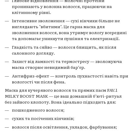
Глибоке відновлення — молочні протеїни
проникають у волокна волосся, працюючи на
клітинному рівні.
Інтенсивне зволоження — сухі кінчики більше не
виглядають "вбитими". Це гарна маска для
зволоження волосся, вона утримує вологу всередині
та допомагає уникнути пушіння та електризації.
Гладкість та сяйво — волосся блищить, як після
салонного догляду.
Захист від ламкості та термостресу — зволожуюча
маска створює невидимий бар’єр.
Антифриз-ефект — контроль пухнастості навіть при
вологості чи після фена.
Маска для кучерявого волосся та прямих пасм FAV.1
MILKY BOOST MASK — це ваш домашній б’юті-ритуал
без зайвого клопоту. Вона ідеально підходить для:
пошкодженого волосся;
сухих та посічених кінчиків;
волосся після освітлення, укладок, фарбування;