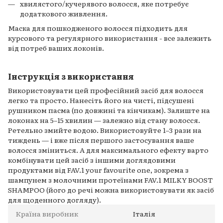
хвилястого/кучерявого волосся, яке потребує
додаткового живлення.
Маска для пошкодженого волосся підходить для
курсового та регулярного використання - все залежить
від потреб ваших локонів.
Інструкція з використання
Використовувати цей професійний засіб для волосся
легко та просто. Нанесіть його на чисті, підсушені
рушником пасма (по довжині та кінчикам). Залиште на
локонах на 5–15 хвилин — залежно від стану волосся.
Ретельно змийте водою. Використовуйте 1–3 рази на
тиждень — і вже після першого застосування ваше
волосся зміниться. А для максимального ефекту варто
комбінувати цей засіб з іншими доглядовими
продуктами від FAV.1 your favourite one, зокрема з
шампунем з молочними протеїнами FAV.1 MILKY BOOST
SHAMPOO (його до речі можна використовувати як засіб
для щоденного догляду).
Країна виробник
Італія