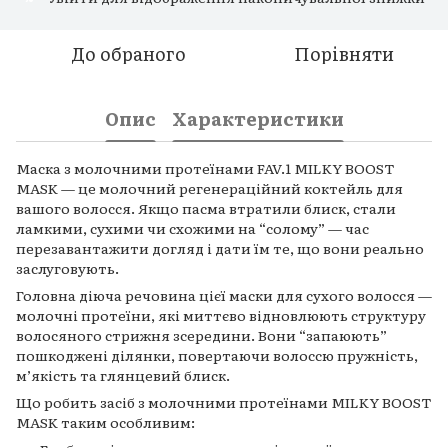
До обраного
Порівняти
Опис
Характеристики
Маска з молочними протеїнами FAV.1 MILKY BOOST
MASK — це молочний регенераційний коктейль для
вашого волосся. Якщо пасма втратили блиск, стали
ламкими, сухими чи схожими на “солому” — час
перезавантажити догляд і дати їм те, що вони реально
заслуговують.
Головна діюча речовина цієї маски для сухого волосся —
молочні протеїни, які миттєво відновлюють структуру
волосяного стрижня зсередини. Вони “запаюють”
пошкоджені ділянки, повертаючи волоссю пружність,
м’якість та глянцевий блиск.
Що робить засіб з молочними протеїнами MILKY BOOST
MASK таким особливим: