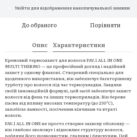
Увійти
для відображення накопичувальної знижки
%
До обраного
Порівняти
Опис
Характеристики
Кремовий термозахист для волосся FAV.1 ALL IN ONE
MULTI THERMO — це професійний догляд і надійний
захист у одному флаконі. Створений спеціально для
щоденного використання, він забезпечує багаторівневу
турботу про волосся під час термоукладки. Завдяки
своїй інноваційній формулі, цей засіб забезпечує захист
волосся від фена та інших термоприладів. Він береже
пасма від впливу високих температур (до 230°C),
запобігає ламкості, посіченим кінчикам та втраті
вологи.
FAV.1 ALL IN ONE не просто створює захисну оболонку —
він глибоко зволожує і відновлює структуру волосся,
роблячи його шовковистим, гладким і блискучим. Цей