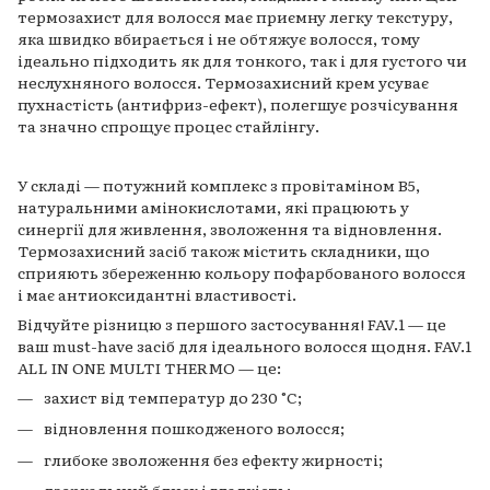
термозахист для волосся має приємну легку текстуру,
яка швидко вбирається і не обтяжує волосся, тому
ідеально підходить як для тонкого, так і для густого чи
неслухняного волосся. Термозахисний крем усуває
пухнастість (антифриз-ефект), полегшує розчісування
та значно спрощує процес стайлінгу.
У складі — потужний комплекс з провітаміном B5,
натуральними амінокислотами, які працюють у
синергії для живлення, зволоження та відновлення.
Термозахисний засіб також містить складники, що
сприяють збереженню кольору пофарбованого волосся
і має антиоксидантні властивості.
Відчуйте різницю з першого застосування! FAV.1 — це
ваш must-have засіб для ідеального волосся щодня. FAV.1
ALL IN ONE MULTI THERMO — це:
захист від температур до 230 °C;
відновлення пошкодженого волосся;
глибоке зволоження без ефекту жирності;