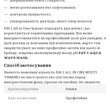
дзеркальний блиск і гладкість;
легке розчісування без сплутування;
контроль пухнастості;
універсальність для будь-якого типу волосся.
FAV.1 All in One чудово підходять для дівчат, що
користуються термічними приладами. Він може
використовуватися як професійний засіб для укладки. А
щоб догляд за локонами був комплексним, варто теж
звернути увагу на інші професійні засоби від цього ж
бренду, зокрема зволожувальну маску pH
FAV.1 AQUA
WAVE MASK
.
Спосіб застосування
Нанесіть невелику кількість FAV.1 ALL IN ONE MULTI
THERMO на чисті вологі або сухі пасма перед
використанням фена, праски чи плойки. Не змивати.
Країна виробник
Італія
Клас косметики
Професійна