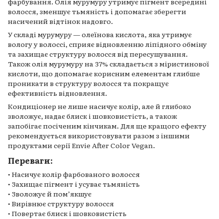
фарбування. Олія мурумуру утримує пігмент всередині
волосся, зменшує тьмяність і допомагає зберегти
насичений відтінок надовго.
У складі мурумуру — олеїнова кислота, яка утримує
вологу у волоссі, сприяє відновленню ліпідного обміну
та захищає структуру волосся від пересушування.
Також олія мурумуру на 37% складається з міристинової
кислоти, що допомагає корисним елементам глибше
проникати в структуру волосся та покращує
ефективність відновлення.
Кондиціонер не лише насичує колір, але й глибоко
зволожує, надає блиск і шовковистість, а також
запобігає посіченим кінчикам. Для ще кращого ефекту
рекомендується використовувати разом з іншими
продуктами серії Envie After Color Vegan.
Переваги:
• Насичує колір фарбованого волосся
• Захищає пігмент і усуває тьмяність
• Зволожує й пом’якшує
• Вирівнює структуру волосся
• Повертає блиск і шовковистість