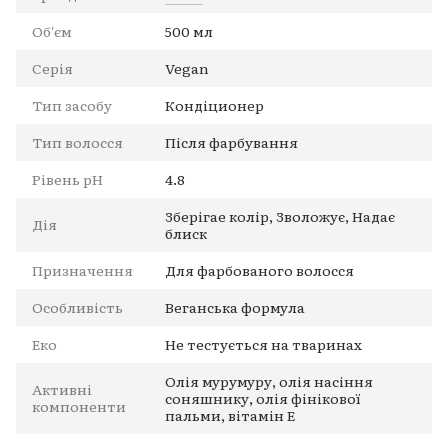
Об'єм
500 мл
Серія
Vegan
Тип засобу
Кондіционер
Тип волосся
Після фарбування
Рівень pH
4.8
Зберігае колір, Зволожує, Надає
Дія
блиск
Призначення
Для фарбованого волосся
Особливість
Веганська формула
Еко
Не тестується на тваринах
Олія мурумуру, олія насіння
Активні
соняшнику, олія фінікової
компоненти
пальми, вітамін Е