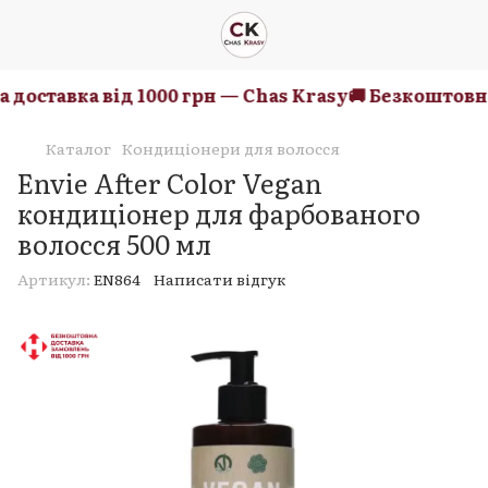
оставка від 1000 грн — Chas Krasy
🚚 Безкоштовна д
Каталог
Кондиціонери для волосся
Envie After Color Vegan
кондиціонер для фарбованого
волосся 500 мл
Артикул:
EN864
Написати відгук