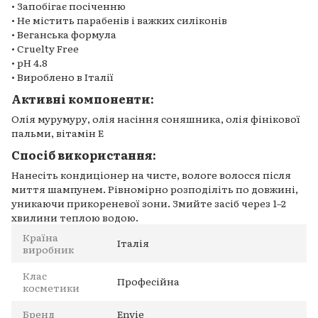
• Запобігає посіченню
• Не містить парабенів і важких силіконів
• Веганська формула
• Cruelty Free
• pH 4.8
• Вироблено в Італії
Активні компоненти:
Олія мурумуру, олія насіння соняшника, олія фінікової
пальми, вітамін Е
Спосіб використання:
Нанесіть кондиціонер на чисте, вологе волосся після
миття шампунем. Рівномірно розподіліть по довжині,
уникаючи прикореневої зони. Змийте засіб через 1–2
хвилини теплою водою.
Країна
Італія
виробник
Клас
Професійна
косметики
Бренд
Envie